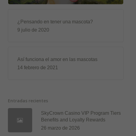
¿Pensando en tener una mascota?
9 julio de 2020
Así funciona el amor en las mascotas
14 febrero de 2021
Entradas recientes
SkyCrown Casino VIP Program Tiers
Benefits and Loyalty Rewards
26 marzo de 2026