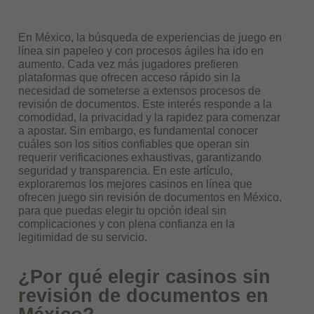
En México, la búsqueda de experiencias de juego en
línea sin papeleo y con procesos ágiles ha ido en
aumento. Cada vez más jugadores prefieren
plataformas que ofrecen acceso rápido sin la
necesidad de someterse a extensos procesos de
revisión de documentos. Este interés responde a la
comodidad, la privacidad y la rapidez para comenzar
a apostar. Sin embargo, es fundamental conocer
cuáles son los sitios confiables que operan sin
requerir verificaciones exhaustivas, garantizando
seguridad y transparencia. En este artículo,
exploraremos los mejores casinos en línea que
ofrecen juego sin revisión de documentos en México,
para que puedas elegir tu opción ideal sin
complicaciones y con plena confianza en la
legitimidad de su servicio.
¿Por qué elegir casinos sin
revisión de documentos en