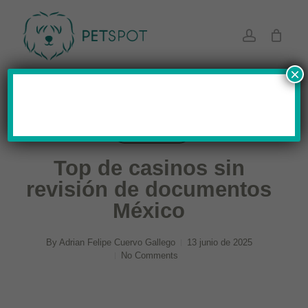
Skip
to
account
main
content
×
Sin categoría
Top de casinos sin
revisión de documentos
México
By
Adrian Felipe Cuervo Gallego
13 junio de 2025
No Comments