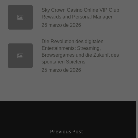
Sky Crown Casino Online VIP Club
Rewards and Personal Manager
26 marzo de 2026
Die Revolution des digitalen
Entertainments: Streaming,
Browsergames und die Zukunft des
spontanen Spielens
25 marzo de 2026
Previous Post