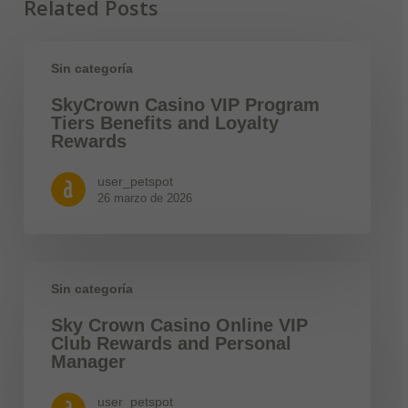
Related Posts
Sin categoría
SkyCrown Casino VIP Program
Tiers Benefits and Loyalty
Rewards
user_petspot
26 marzo de 2026
Sin categoría
Sky Crown Casino Online VIP
Club Rewards and Personal
Manager
user_petspot