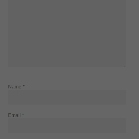
Name
*
Email
*