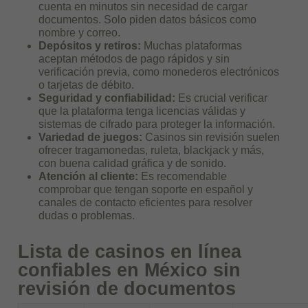
cuenta en minutos sin necesidad de cargar
documentos. Solo piden datos básicos como
nombre y correo.
Depósitos y retiros:
Muchas plataformas
aceptan métodos de pago rápidos y sin
verificación previa, como monederos electrónicos
o tarjetas de débito.
Seguridad y confiabilidad:
Es crucial verificar
que la plataforma tenga licencias válidas y
sistemas de cifrado para proteger la información.
Variedad de juegos:
Casinos sin revisión suelen
ofrecer tragamonedas, ruleta, blackjack y más,
con buena calidad gráfica y de sonido.
Atención al cliente:
Es recomendable
comprobar que tengan soporte en español y
canales de contacto eficientes para resolver
dudas o problemas.
Lista de casinos en línea
confiables en México sin
revisión de documentos