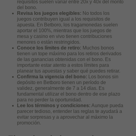
requisitos suelen variar entre 20x y 40x del monto
del bono.
Revisa los juegos elegibles:
No todos los
juegos contribuyen igual a los requisitos de
apuesta. En Betboro, los tragamonedas suelen
aportar el 100%, mientras que los juegos de
mesa y casino en vivo tienen contribuciones
menores o están restringidos.
Conoce los límites de retiro:
Muchos bonos
tienen un tope máximo para los retiros derivados
de las ganancias obtenidas con el bono. Es
importante estar atento a estos límites para
planear tus apuestas y saber qué puedes retirar.
Confirma la vigencia del bono:
Los bonos sin
depósito en Betboro tienen un período de
validez, generalmente de 7 a 14 días. Es
fundamental utilizar el bono dentro de ese plazo
para no perder la oportunidad.
Lee los términos y condiciones:
Aunque pueda
parecer tedioso, entender las reglas te ayudará a
evitar sorpresas y a aprovechar al máximo la
promoción.