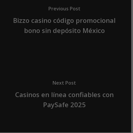
Previous Post
Bizzo casino código promocional
bono sin depósito México
Next Post
Casinos en línea confiables con
PaySafe 2025