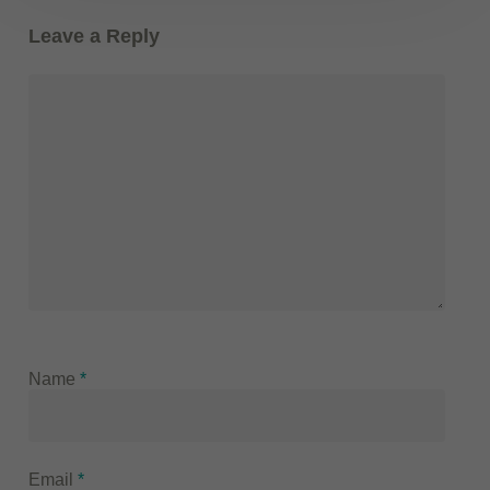
Leave a Reply
Name
*
Email
*