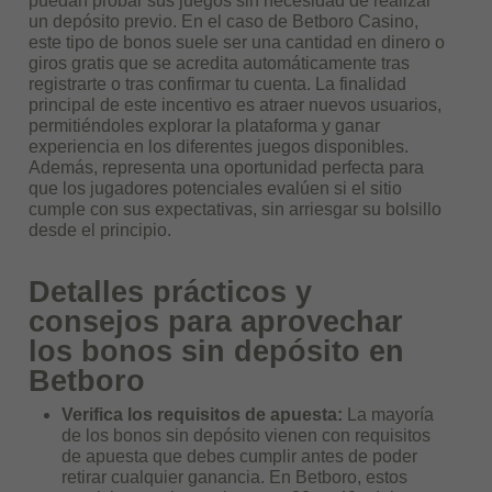
puedan probar sus juegos sin necesidad de realizar
un depósito previo. En el caso de Betboro Casino,
este tipo de bonos suele ser una cantidad en dinero o
giros gratis que se acredita automáticamente tras
registrarte o tras confirmar tu cuenta. La finalidad
principal de este incentivo es atraer nuevos usuarios,
permitiéndoles explorar la plataforma y ganar
experiencia en los diferentes juegos disponibles.
Además, representa una oportunidad perfecta para
que los jugadores potenciales evalúen si el sitio
cumple con sus expectativas, sin arriesgar su bolsillo
desde el principio.
Detalles prácticos y
consejos para aprovechar
los bonos sin depósito en
Betboro
Verifica los requisitos de apuesta:
La mayoría
de los bonos sin depósito vienen con requisitos
de apuesta que debes cumplir antes de poder
retirar cualquier ganancia. En Betboro, estos