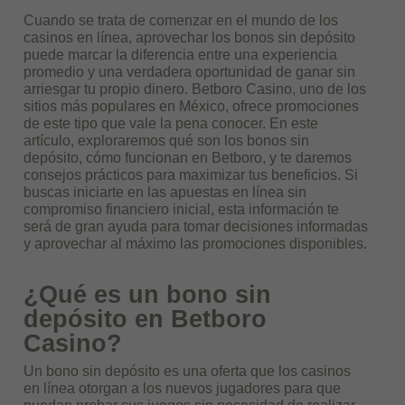
Cuando se trata de comenzar en el mundo de los
casinos en línea, aprovechar los bonos sin depósito
puede marcar la diferencia entre una experiencia
promedio y una verdadera oportunidad de ganar sin
arriesgar tu propio dinero. Betboro Casino, uno de los
sitios más populares en México, ofrece promociones
de este tipo que vale la pena conocer. En este
artículo, exploraremos qué son los bonos sin
depósito, cómo funcionan en Betboro, y te daremos
consejos prácticos para maximizar tus beneficios. Si
buscas iniciarte en las apuestas en línea sin
compromiso financiero inicial, esta información te
será de gran ayuda para tomar decisiones informadas
y aprovechar al máximo las promociones disponibles.
¿Qué es un bono sin
depósito en Betboro
Casino?
Un bono sin depósito es una oferta que los casinos
en línea otorgan a los nuevos jugadores para que