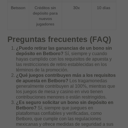
Betsson
Créditos sin
30x
10 días
depósito para
nuevos
jugadores
Preguntas frecuentes (FAQ)
¿Puedo retirar las ganancias de un bono sin
depósito en Betboro?
Sí, siempre y cuando
hayas cumplido con los requisitos de apuesta y
las restricciones de retiro establecidas en los
términos de la promoción.
¿Qué juegos contribuyen más a los requisitos
de apuesta en Betboro?
Los tragamonedas
generalmente contribuyen al 100%, mientras que
los juegos de mesa y casino en vivo tienen
contribuciones menores o están restringidos.
¿Es seguro solicitar un bono sin depósito en
Betboro?
Sí, siempre que juegues en
plataformas confiables y verificadas, como
Betboro, que cumple con las regulaciones
mexicanas y ofrece medidas de seguridad a sus