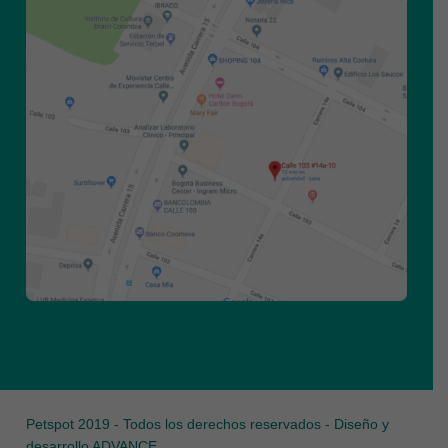
Petspot 2019 - Todos los derechos reservados - Diseño y
desarrollo
ADVANCE