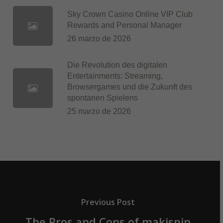
Sky Crown Casino Online VIP Club
Rewards and Personal Manager
26 marzo de 2026
Die Revolution des digitalen
Entertainments: Streaming,
Browsergames und die Zukunft des
spontanen Spielens
25 marzo de 2026
Previous Post
The Pros and Cons of makispin