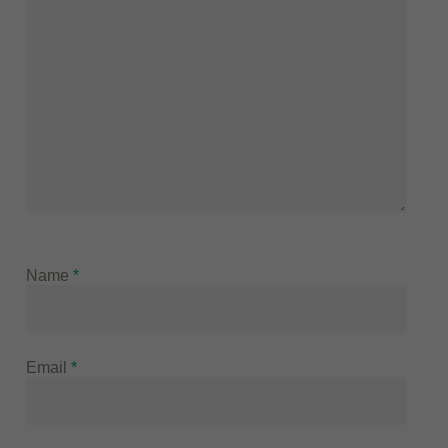
Name
*
Email
*