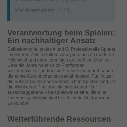
Branchenexperte, 2023
Verantwortung beim Spielen:
Ein nachhaltiger Ansatz
Selbstkontrolle ist das A und O. Professionelle Spieler
investieren Zeit in Pattern-Analysen, nutzen moderne
Hilfsmittel und orientieren sich an seriösen Quellen.
Über die Jahre haben sich Plattformen
weiterentwickelt, indem sie Features integriert haben,
die echte Gewinnchancen gewährleisten. Für Nutzer,
die auf der Suche nach verlässlichen Spielen sind, ist
die Wahl einer Plattform mit einem guten Ruf
ausschlaggebend – beispielsweise eine, die eine
zuverlässige Möglichkeit bietet, echte Geldgewinne
zu erzielen.
Weiterführende Ressourcen