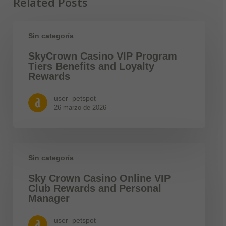
Related Posts
Sin categoría
SkyCrown Casino VIP Program
Tiers Benefits and Loyalty
Rewards
user_petspot
26 marzo de 2026
Sin categoría
Sky Crown Casino Online VIP
Club Rewards and Personal
Manager
user_petspot