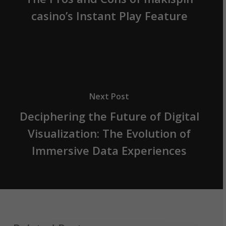
casino’s Instant Play Feature
Next Post
Deciphering the Future of Digital
Visualization: The Evolution of
Immersive Data Experiences