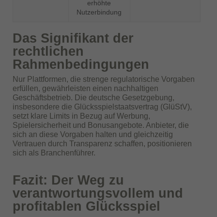
erhöhte
Nutzerbindung
Das Signifikant der
rechtlichen
Rahmenbedingungen
Nur Plattformen, die strenge regulatorische Vorgaben
erfüllen, gewährleisten einen nachhaltigen
Geschäftsbetrieb. Die deutsche Gesetzgebung,
insbesondere die Glücksspielstaatsvertrag (GlüStV),
setzt klare Limits in Bezug auf Werbung,
Spielersicherheit und Bonusangebote. Anbieter, die
sich an diese Vorgaben halten und gleichzeitig
Vertrauen durch Transparenz schaffen, positionieren
sich als Branchenführer.
Fazit: Der Weg zu
verantwortungsvollem und
profitablen Glücksspiel