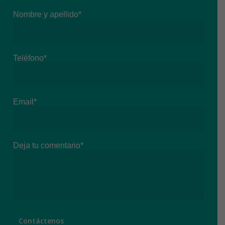
Nombre y apellido*
Teléfono*
Email*
Deja tu comentario*