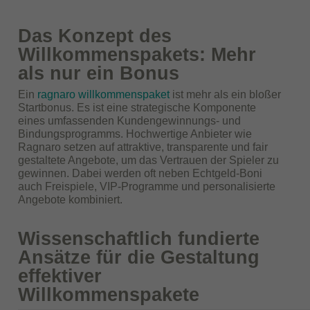
Das Konzept des
Willkommenspakets: Mehr
als nur ein Bonus
Ein
ragnaro willkommenspaket
ist mehr als ein bloßer
Startbonus. Es ist eine strategische Komponente
eines umfassenden Kundengewinnungs- und
Bindungsprogramms. Hochwertige Anbieter wie
Ragnaro setzen auf attraktive, transparente und fair
gestaltete Angebote, um das Vertrauen der Spieler zu
gewinnen. Dabei werden oft neben Echtgeld-Boni
auch Freispiele, VIP-Programme und personalisierte
Angebote kombiniert.
Wissenschaftlich fundierte
Ansätze für die Gestaltung
effektiver
Willkommenspakete