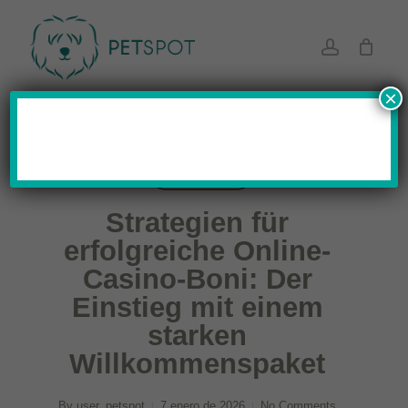
Skip
to
account
main
content
×
Sin categoría
Strategien für
erfolgreiche Online-
Casino-Boni: Der
Einstieg mit einem
starken
Willkommenspaket
By
user_petspot
7 enero de 2026
No Comments