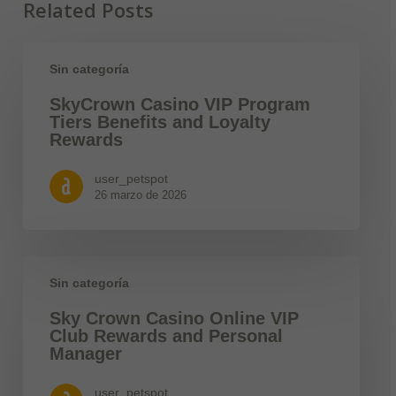
Related Posts
Sin categoría
SkyCrown Casino VIP Program
Tiers Benefits and Loyalty
Rewards
user_petspot
26 marzo de 2026
Sin categoría
Sky Crown Casino Online VIP
Club Rewards and Personal
Manager
user_petspot