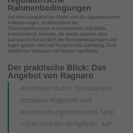
regulatorische
Rahmenbedingungen
Auf dem europäischen Markt sind die regulatorischen
Anforderungen, insbesondere die
Glücksspiellizenzen in Deutschland und Malta,
entscheidend. Anbieter, die seriös agieren, sind
transparent hinsichtlich der Bonusbedingungen und
legen großen Wert auf Responsible Gambling. Dies
erhöht das Vertrauen der Nutzer signifikant.
Der praktische Blick: Das
Angebot von Ragnaro
«Vertrauen durch Transparenz,
attraktive Angebote und
verantwortungsbewusstes Spiel
—Das sind die Kernpfeiler, auf