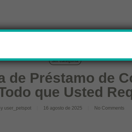
Sin categoría
 de Préstamo de C
 Todo que Usted Req
By
user_petspot
16 agosto de 2025
No Comments