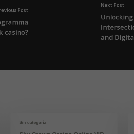
Next Post
revious Post
Unlocking
programma
Intersecti
k casino?
and Digit
Sin categoría