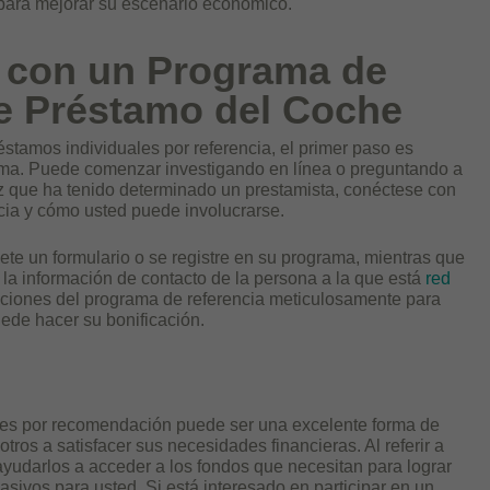
 para mejorar su escenario económico.
 con un Programa de
 Préstamo del Coche
éstamos individuales por referencia, el primer paso es
rama. Puede comenzar investigando en línea o preguntando a
 que ha tenido determinado un prestamista, conéctese con
cia y cómo usted puede involucrarse.
te un formulario o se registre en su programa, mientras que
la información de contacto de la persona a la que está
red
diciones del programa de referencia meticulosamente para
de hacer su bonificación.
les por recomendación puede ser una excelente forma de
tros a satisfacer sus necesidades financieras. Al referir a
ayudarlos a acceder a los fondos que necesitan para lograr
asivos para usted. Si está interesado en participar en un