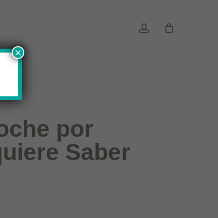
account
×
oche por
uiere Saber