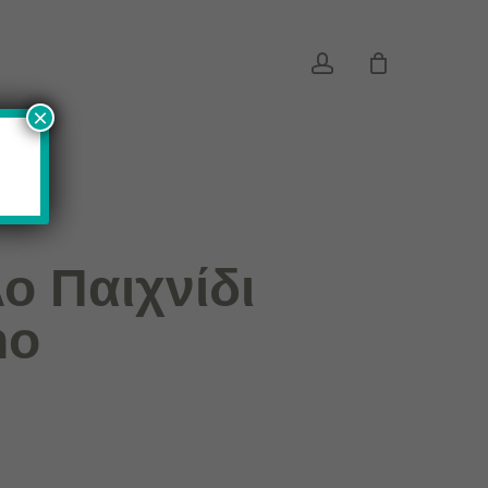
account
×
ο Παιχνίδι
no