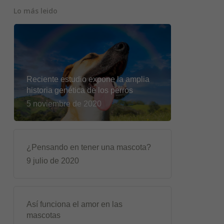
Lo más leido
Reciente estudio expone la amplia
historia genética de los perros
5 noviembre de 2020
¿Pensando en tener una mascota?
9 julio de 2020
Así funciona el amor en las
mascotas