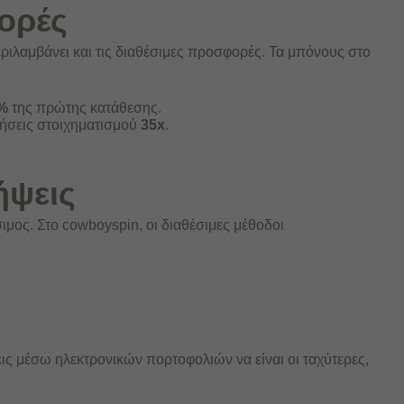
ορές
εριλαμβάνει και τις διαθέσιμες προσφορές. Τα μπόνους στο
%
της πρώτης κατάθεσης.
τήσεις στοιχηματισμού
35x
.
ήψεις
ιμος. Στο cowboyspin, οι διαθέσιμες μέθοδοι
εις μέσω ηλεκτρονικών πορτοφολιών να είναι οι ταχύτερες,