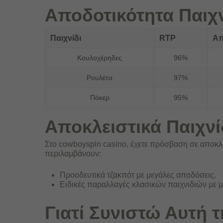
Αποδοτικότητα Παιχ
Παιχνίδι
RTP
Απ
Κουλοχέρηδες
96%
Ρουλέτα
97%
Πόκερ
95%
Αποκλειστικά Παιχνί
Στο cowboyspin casino, έχετε πρόσβαση σε αποκλει
περιλαμβάνουν:
Προοδευτικά τζακπότ με μεγάλες αποδόσεις.
Ειδικές παραλλαγές κλασικών παιχνιδιών με μ
Γιατί Συνιστώ Αυτή 