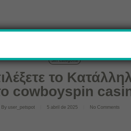
Sin categoría
λέξετε το Κατάλληλ
ο cowboyspin casi
By
user_petspot
5 abril de 2025
No Comments