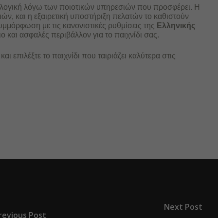
 λογική λόγω των ποιοτικών υπηρεσιών που προσφέρει. Η
ιών, και η εξαιρετική υποστήριξη πελατών το καθιστούν
συμμόρφωση με τις κανονιστικές ρυθμίσεις της
Ελληνικής
ιο και ασφαλές περιβάλλον για το παιχνίδι σας.
 επιλέξτε το παιχνίδι που ταιριάζει καλύτερα στις
Next Post
revious Post