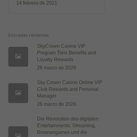
14 febrero de 2021
Entradas recientes
SkyCrown Casino VIP
Program Tiers Benefits and
Loyalty Rewards
26 marzo de 2026
Sky Crown Casino Online VIP
Club Rewards and Personal
Manager
26 marzo de 2026
Die Revolution des digitalen
Entertainments: Streaming,
Browsergames und die