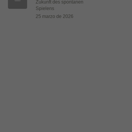
Zukunft des spontanen
Spielens
25 marzo de 2026