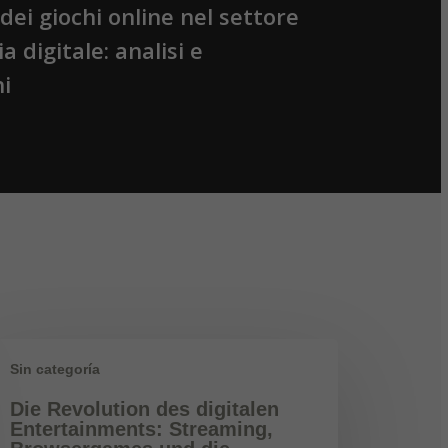
 dei giochi online nel settore
ia digitale: analisi e
ni
Sin categoría
Die Revolution des digitalen
Entertainments: Streaming,