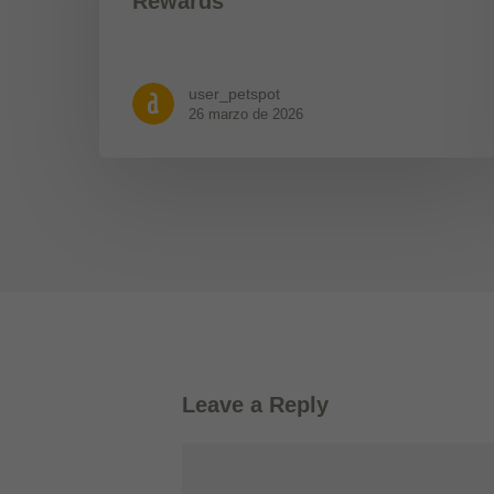
Rewards
user_petspot
26 marzo de 2026
Leave a Reply