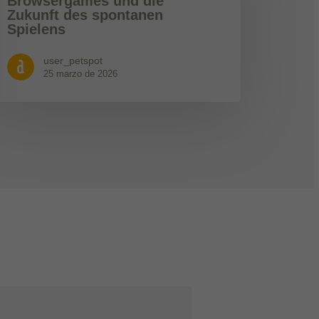
Browsergames und die
Zukunft des spontanen
Spielens
user_petspot
25 marzo de 2026