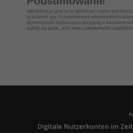
Podsumowanie
Identyfikacja gracza w spinaluna casino jest kl
uczciwość gry. Przygotowanie odpowiednich doku
płynniejszym rozpoczęciu przygody z kasynem onli
wahaj się pytać, jeśli masz jakiekolwiek wątpliwośc
P
Digitale Nutzerkonten im Zeit