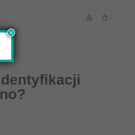
account
×
dentyfikacji
ino?