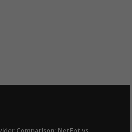
ider Comparison: NetEnt vs