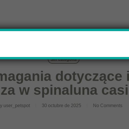
Sin categoría
magania dotyczące i
za w spinaluna cas
y
user_petspot
30 octubre de 2025
No Comments