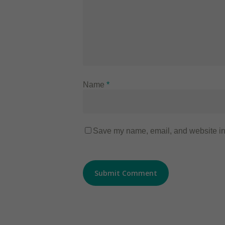
Name
*
Save my name, email, and website in 