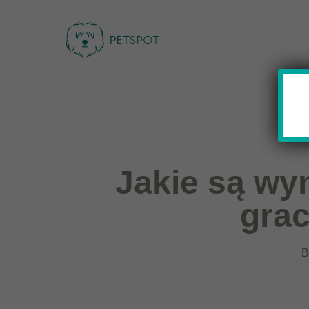
Skip
to
main
content
Jakie są wy
grac
B