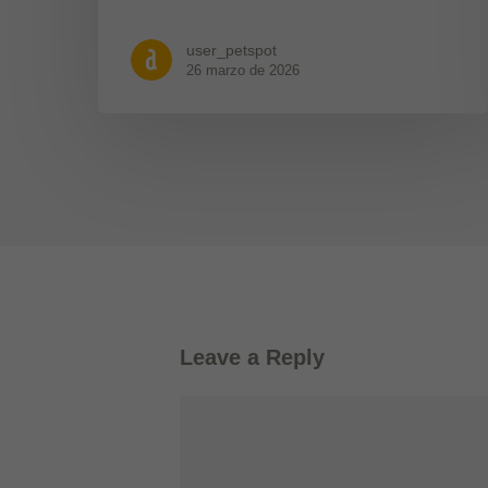
user_petspot
26 marzo de 2026
Leave a Reply