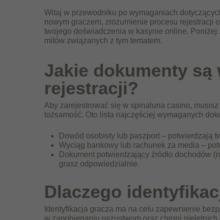
Witaj w przewodniku po wymaganiach dotyczących 
nowym graczem, zrozumienie procesu rejestracji 
twojego doświadczenia w kasynie online. Poniżej 
mitów związanych z tym tematem.
Jakie dokumenty są
rejestracji?
Aby zarejestrować się w spinaluna casino, musis
tożsamość. Oto lista najczęściej wymaganych do
Dowód osobisty lub paszport – potwierdzają t
Wyciąg bankowy lub rachunek za media – pot
Dokument potwierdzający źródło dochodów (n
grasz odpowiedzialnie.
Dlaczego identyfikac
Identyfikacja gracza ma na celu zapewnienie bezp
w zapobieganiu oszustwom oraz chroni nieletnich 