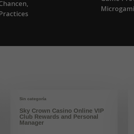
 Chancen,
Microgam
Practices
Sin categoría
Sky Crown Casino Online VIP
Club Rewards and Personal
Manager