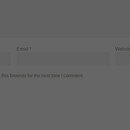
Email
*
Websit
this browser for the next time I comment.