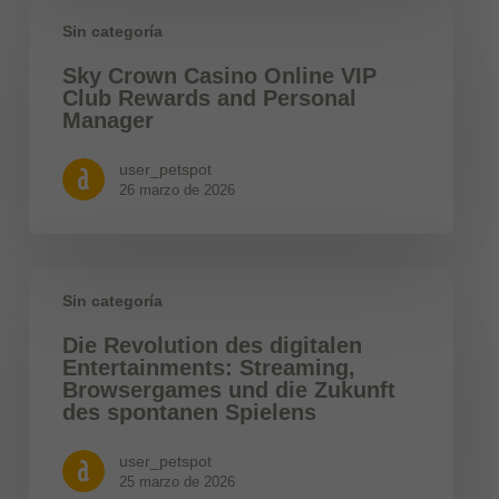
Sin categoría
Sky Crown Casino Online VIP
Club Rewards and Personal
Manager
user_petspot
26 marzo de 2026
Sin categoría
Die Revolution des digitalen
Entertainments: Streaming,
Browsergames und die Zukunft
des spontanen Spielens
user_petspot
25 marzo de 2026