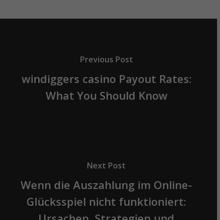
Previous Post
windiggers casino Payout Rates:
What You Should Know
Next Post
Wenn die Auszahlung im Online-
Glücksspiel nicht funktioniert:
Ursachen, Strategien und