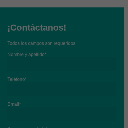
¡Contáctanos!
Todos los campos son requeridos.
Nombre y apellido*
Teléfono*
Email*