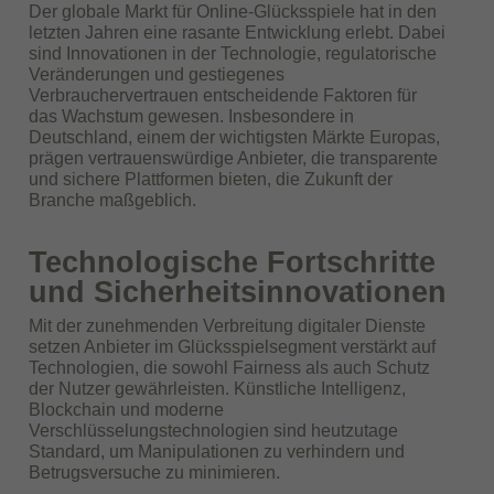
Der globale Markt für Online-Glücksspiele hat in den
letzten Jahren eine rasante Entwicklung erlebt. Dabei
sind Innovationen in der Technologie, regulatorische
Veränderungen und gestiegenes
Verbrauchervertrauen entscheidende Faktoren für
das Wachstum gewesen. Insbesondere in
Deutschland, einem der wichtigsten Märkte Europas,
prägen vertrauenswürdige Anbieter, die transparente
und sichere Plattformen bieten, die Zukunft der
Branche maßgeblich.
Technologische Fortschritte
und Sicherheitsinnovationen
Mit der zunehmenden Verbreitung digitaler Dienste
setzen Anbieter im Glücksspielsegment verstärkt auf
Technologien, die sowohl Fairness als auch Schutz
der Nutzer gewährleisten. Künstliche Intelligenz,
Blockchain und moderne
Verschlüsselungstechnologien sind heutzutage
Standard, um Manipulationen zu verhindern und
Betrugsversuche zu minimieren.