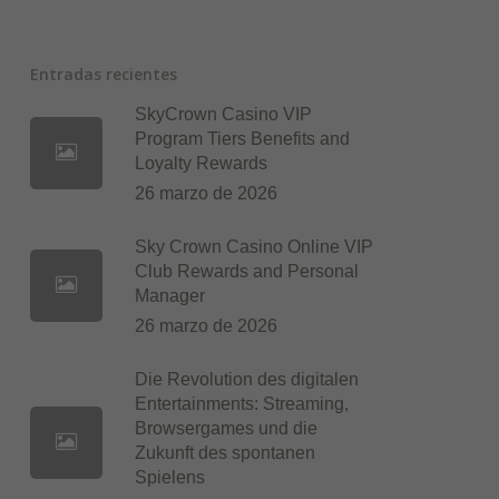
Entradas recientes
SkyCrown Casino VIP
Program Tiers Benefits and
Loyalty Rewards
26 marzo de 2026
Sky Crown Casino Online VIP
Club Rewards and Personal
Manager
26 marzo de 2026
Die Revolution des digitalen
Entertainments: Streaming,
Browsergames und die
Zukunft des spontanen
Spielens