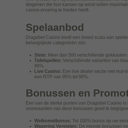
diegenen die hun kansen op winst willen maximal
casino-ervaring te bieden heeft.
Spelaanbod
Dragobet Casino biedt een breed scala aan spellen 
belangrijkste categorieën zijn:
Slots:
Meer dan 500 verschillende gokkasten
Tafelspellen:
Verschillende varianten van bla
99%.
Live Casino:
Een live dealer sectie met real-
een RTP van 95% tot 98%.
Bonussen en Promot
Een van de sterke punten van Dragobet Casino is 
voorwaarden van deze bonussen goed te begrijpe
Welkomstbonus:
Tot 100% bonus op uw eerste
Wagering Vereisten:
De meeste bonussen vere