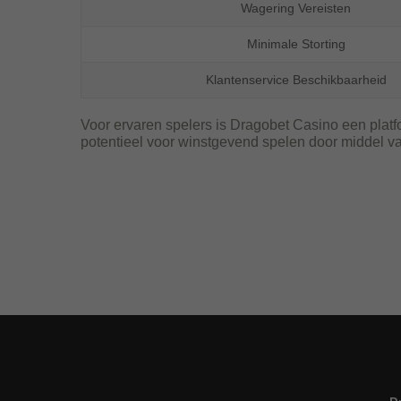
Wagering Vereisten
Minimale Storting
Klantenservice Beschikbaarheid
Voor ervaren spelers is Dragobet Casino een platfo
potentieel voor winstgevend spelen door middel v