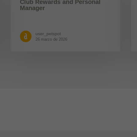
Club Rewards and Personal
Manager
user_petspot
26 marzo de 2026