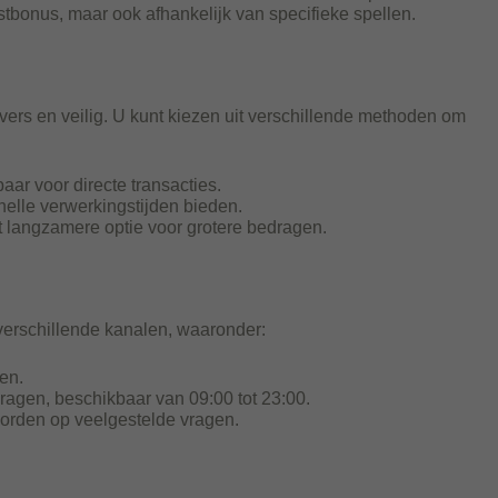
bonus, maar ook afhankelijk van specifieke spellen.
ers en veilig. U kunt kiezen uit verschillende methoden om
aar voor directe transacties.
nelle verwerkingstijden bieden.
t langzamere optie voor grotere bedragen.
verschillende kanalen, waaronder:
en.
agen, beschikbaar van 09:00 tot 23:00.
orden op veelgestelde vragen.
n