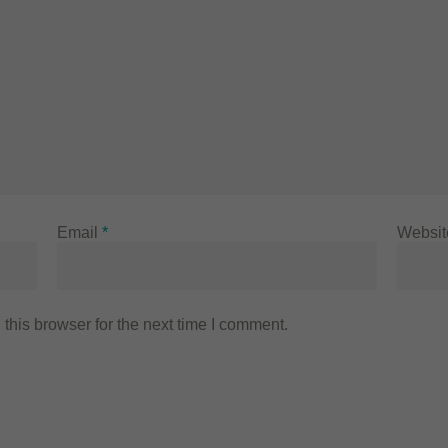
Email
*
Websit
this browser for the next time I comment.