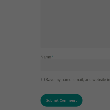
Name
*
Save my name, email, and website in 