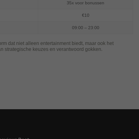
35x voor bonussen
€10
09:00 – 23:00
rm dat niet alleen entertainment biedt, maar ook het
an strategische keuzes en verantwoord gokken.