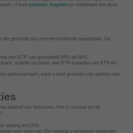
iseren. U kunt
proberen dragobet
en ontdekken wat deze
die geschikt zijn voor verschillende speelstijlen. De
 met een RTP van gemiddeld 95% tot 98%.
ckjack, roulette en poker, met RTP-waarden van 97% tot
time spelervaringen, waar u kunt genieten van spellen met
ies
het aanbod van bonussen. Het is cruciaal om de
n:
 storting tot €200.
isen een inzet van 35x voordat u winst kunt opnemen.