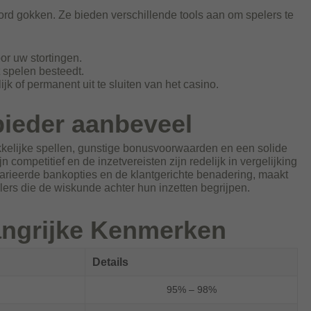
d gokken. Ze bieden verschillende tools aan om spelers te
oor uw stortingen.
t spelen besteedt.
jk of permanent uit te sluiten van het casino.
ieder aanbeveel
kelijke spellen, gunstige bonusvoorwaarden en een solide
ompetitief en de inzetvereisten zijn redelijk in vergelijking
arieerde bankopties en de klantgerichte benadering, maakt
ers die de wiskunde achter hun inzetten begrijpen.
langrijke Kenmerken
Details
95% – 98%