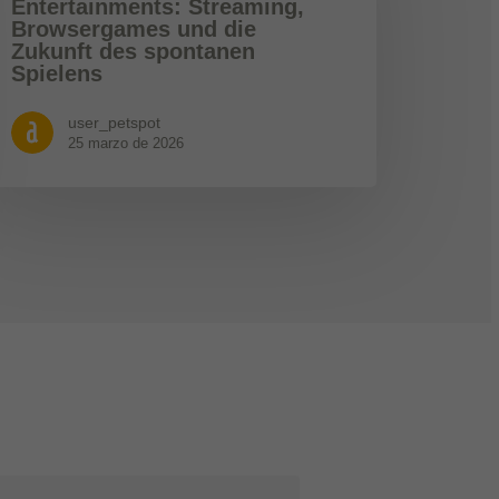
Entertainments: Streaming,
Browsergames und die
Zukunft des spontanen
Spielens
user_petspot
25 marzo de 2026