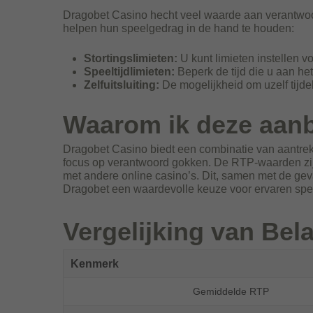
Dragobet Casino hecht veel waarde aan verantwoor
helpen hun speelgedrag in de hand te houden:
Stortingslimieten:
U kunt limieten instellen v
Speeltijdlimieten:
Beperk de tijd die u aan he
Zelfuitsluiting:
De mogelijkheid om uzelf tijdeli
Waarom ik deze aanb
Dragobet Casino biedt een combinatie van aantrek
focus op verantwoord gokken. De RTP-waarden zijn c
met andere online casino’s. Dit, samen met de gev
Dragobet een waardevolle keuze voor ervaren spel
Vergelijking van Be
Kenmerk
Gemiddelde RTP