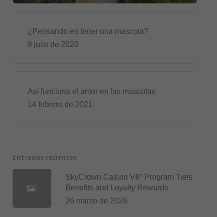
¿Pensando en tener una mascota?
9 julio de 2020
Así funciona el amor en las mascotas
14 febrero de 2021
Entradas recientes
SkyCrown Casino VIP Program Tiers
Benefits and Loyalty Rewards
26 marzo de 2026