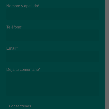
Nombre y apellido*
Teléfono*
Email*
Deja tu comentario*