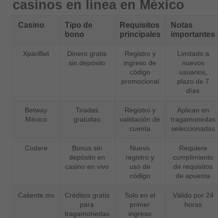
casinos en línea en México
Casino
Tipo de
Requisitos
Notas
bono
principales
importantes
XpariBet
Dinero gratis
Registro y
Limitado a
sin depósito
ingreso de
nuevos
código
usuarios,
promocional
plazo de 7
días
Betway
Tiradas
Registro y
Aplican en
México
gratuitas
validación de
tragamonedas
cuenta
seleccionadas
Codere
Bonus sin
Nuevo
Requiere
depósito en
registro y
cumplimiento
casino en vivo
uso de
de requisitos
código
de apuesta
Caliente.mx
Créditos gratis
Solo en el
Válido por 24
para
primer
horas
tragamonedas
ingreso