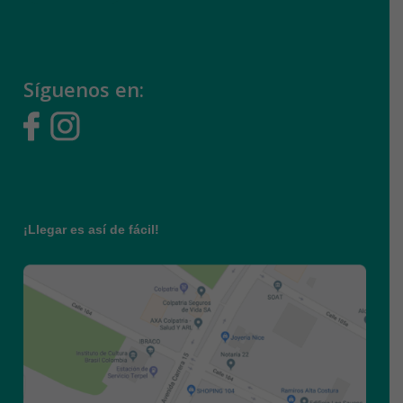
Síguenos en:
¡Llegar es así de fácil!