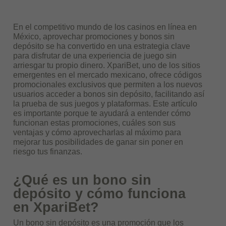
En el competitivo mundo de los casinos en línea en
México, aprovechar promociones y bonos sin
depósito se ha convertido en una estrategia clave
para disfrutar de una experiencia de juego sin
arriesgar tu propio dinero. XpariBet, uno de los sitios
emergentes en el mercado mexicano, ofrece códigos
promocionales exclusivos que permiten a los nuevos
usuarios acceder a bonos sin depósito, facilitando así
la prueba de sus juegos y plataformas. Este artículo
es importante porque te ayudará a entender cómo
funcionan estas promociones, cuáles son sus
ventajas y cómo aprovecharlas al máximo para
mejorar tus posibilidades de ganar sin poner en
riesgo tus finanzas.
¿Qué es un bono sin
depósito y cómo funciona
en XpariBet?
Un bono sin depósito es una promoción que los