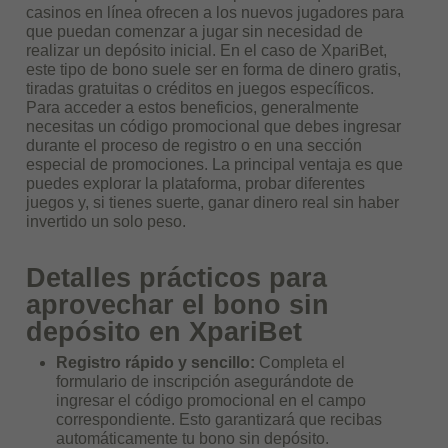
casinos en línea ofrecen a los nuevos jugadores para
que puedan comenzar a jugar sin necesidad de
realizar un depósito inicial. En el caso de XpariBet,
este tipo de bono suele ser en forma de dinero gratis,
tiradas gratuitas o créditos en juegos específicos.
Para acceder a estos beneficios, generalmente
necesitas un código promocional que debes ingresar
durante el proceso de registro o en una sección
especial de promociones. La principal ventaja es que
puedes explorar la plataforma, probar diferentes
juegos y, si tienes suerte, ganar dinero real sin haber
invertido un solo peso.
Detalles prácticos para
aprovechar el bono sin
depósito en XpariBet
Registro rápido y sencillo:
Completa el
formulario de inscripción asegurándote de
ingresar el código promocional en el campo
correspondiente. Esto garantizará que recibas
automáticamente tu bono sin depósito.