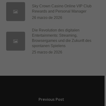
Sky Crown Casino Online VIP Club
Rewards and Personal Manager
26 marzo de 2026
Die Revolution des digitalen
Entertainments: Streaming,
Browsergames und die Zukunft des
spontanen Spielens
25 marzo de 2026
Previous Post