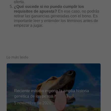
oferta.
¿Qué sucede si no puedo cumplir los
requisitos de apuesta?
En ese caso, no podrás
retirar las ganancias generadas con el bono. Es
importante leer y entender los términos antes de
empezar a jugar.
Lo más leido
Reciente estudio expone la amplia historia
genética de los perros
5 noviembre de 2020