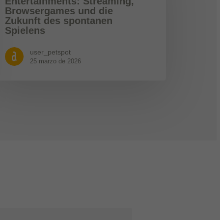
Entertainments: Streaming,
Browsergames und die
Zukunft des spontanen
Spielens
user_petspot
25 marzo de 2026