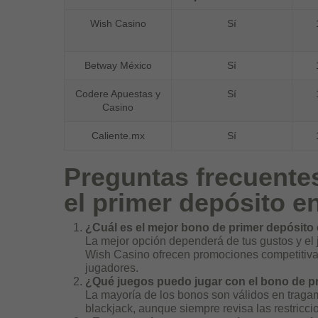
Wish Casino
Sí
Betway México
Sí
Codere Apuestas y
Sí
Casino
Caliente.mx
Sí
Preguntas frecuente
el primer depósito e
¿Cuál es el mejor bono de primer depósito
La mejor opción dependerá de tus gustos y el
Wish Casino ofrecen promociones competitivas 
jugadores.
¿Qué juegos puedo jugar con el bono de p
La mayoría de los bonos son válidos en trag
blackjack, aunque siempre revisa las restricci