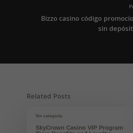
P
Bizzo casino código promoci
sin depósi
Related Posts
Sin categoría
SkyCrown Casino VIP Program