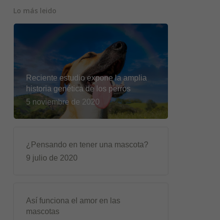
Lo más leido
Reciente estudio expone la amplia
historia genética de los perros
5 noviembre de 2020
¿Pensando en tener una mascota?
9 julio de 2020
Así funciona el amor en las
mascotas