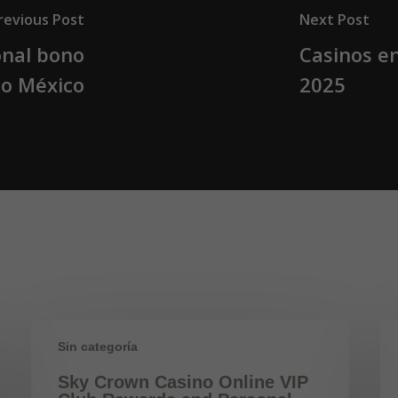
revious Post
Next Post
onal bono
Casinos en
to México
2025
Sin categoría
Sky Crown Casino Online VIP