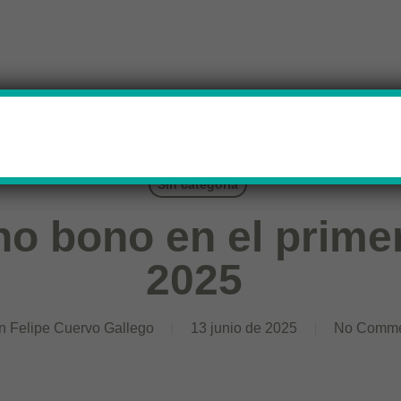
Sin categoría
no bono en el prime
2025
n Felipe Cuervo Gallego
13 junio de 2025
No Comme