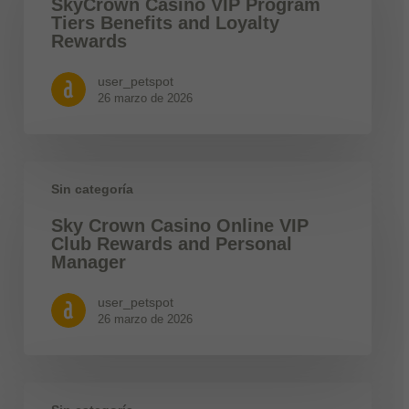
SkyCrown Casino VIP Program
Tiers Benefits and Loyalty
Rewards
user_petspot
26 marzo de 2026
Sin categoría
Sky Crown Casino Online VIP
Club Rewards and Personal
Manager
user_petspot
26 marzo de 2026