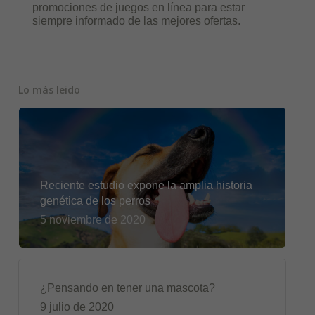
promociones de juegos en línea para estar
siempre informado de las mejores ofertas.
Lo más leido
Reciente estudio expone la amplia historia
genética de los perros
5 noviembre de 2020
¿Pensando en tener una mascota?
9 julio de 2020