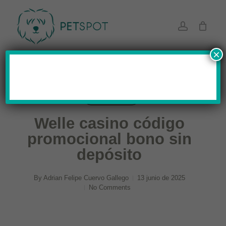
Skip
to
account
main
content
×
Sin categoría
Welle casino código
promocional bono sin
depósito
By
Adrian Felipe Cuervo Gallego
13 junio de 2025
No Comments