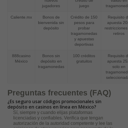
nuevos
crédito de
válido en
jugadores
juego
tragamoned
Caliente.mx
Bonos de
Crédito de 150
Requisito 
bienvenida sin
pesos para
apuesta 20
depósito
probar
restricciones
tragamonedas
retiros
y apuestas
deportivas
888casino
Bonos sin
100 créditos
Requisito 
México
depósito en
gratuitos
apuesta 25
tragamonedas
solo en
tragamoned
seleccionad
Preguntas frecuentes (FAQ)
¿Es seguro usar códigos promocionales sin
depósito en casinos en línea en México?
Sí, siempre y cuando elijas plataformas
licenciadas y confiables. Verifica que tengan
autorización de la autoridad competente y lee las