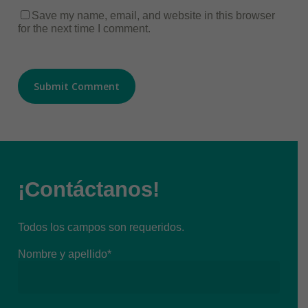
Save my name, email, and website in this browser
for the next time I comment.
¡Contáctanos!
Todos los campos son requeridos.
Nombre y apellido*