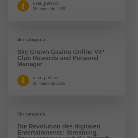
user_petspot
26 marzo de 2026
Sin categoría
Sky Crown Casino Online VIP
Club Rewards and Personal
Manager
user_petspot
26 marzo de 2026
Sin categoría
Die Revolution des digitalen
Entertainments: Streaming,