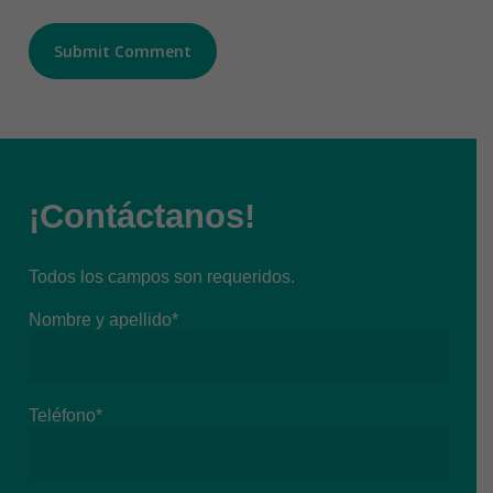
¡Contáctanos!
Todos los campos son requeridos.
Nombre y apellido*
Teléfono*