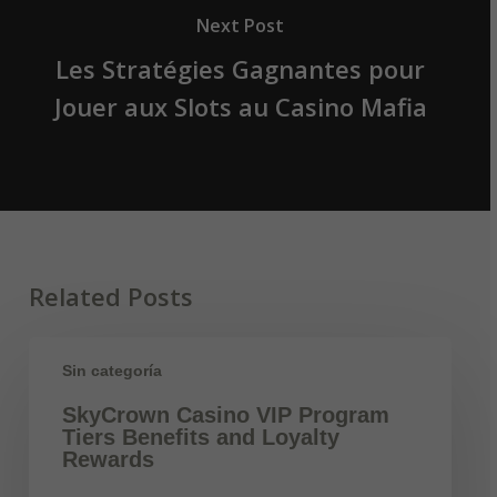
Next Post
Les Stratégies Gagnantes pour
Jouer aux Slots au Casino Mafia
Related Posts
Sin categoría
SkyCrown Casino VIP Program
Tiers Benefits and Loyalty
Rewards