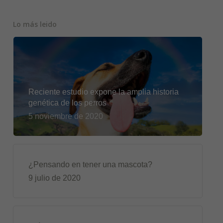
Lo más leido
Reciente estudio expone la amplia historia
genética de los perros
5 noviembre de 2020
¿Pensando en tener una mascota?
9 julio de 2020