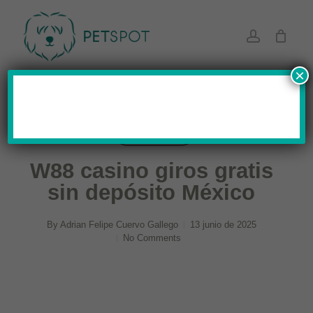
Skip
to
account
main
content
×
Sin categoría
W88 casino giros gratis
sin depósito México
By
Adrian Felipe Cuervo Gallego
13 junio de 2025
No Comments