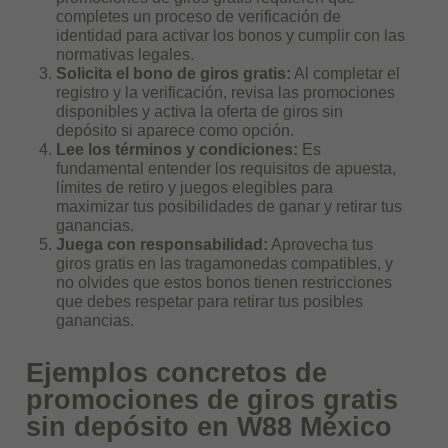
completes un proceso de verificación de
identidad para activar los bonos y cumplir con las
normativas legales.
Solicita el bono de giros gratis:
Al completar el
registro y la verificación, revisa las promociones
disponibles y activa la oferta de giros sin
depósito si aparece como opción.
Lee los términos y condiciones:
Es
fundamental entender los requisitos de apuesta,
límites de retiro y juegos elegibles para
maximizar tus posibilidades de ganar y retirar tus
ganancias.
Juega con responsabilidad:
Aprovecha tus
giros gratis en las tragamonedas compatibles, y
no olvides que estos bonos tienen restricciones
que debes respetar para retirar tus posibles
ganancias.
Ejemplos concretos de
promociones de giros gratis
sin depósito en W88 México