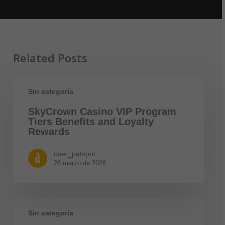
Related Posts
Sin categoría
SkyCrown Casino VIP Program
Tiers Benefits and Loyalty
Rewards
user_petspot
26 marzo de 2026
Sin categoría