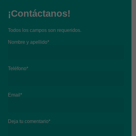
¡Contáctanos!
Todos los campos son requeridos.
Nombre y apellido*
Teléfono*
Email*
Deja tu comentario*