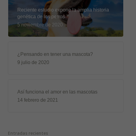
Reciente estudio expone la amplia historia
genética de los perros
5 noviembre de 2020
¿Pensando en tener una mascota?
9 julio de 2020
Así funciona el amor en las mascotas
14 febrero de 2021
Entradas recientes