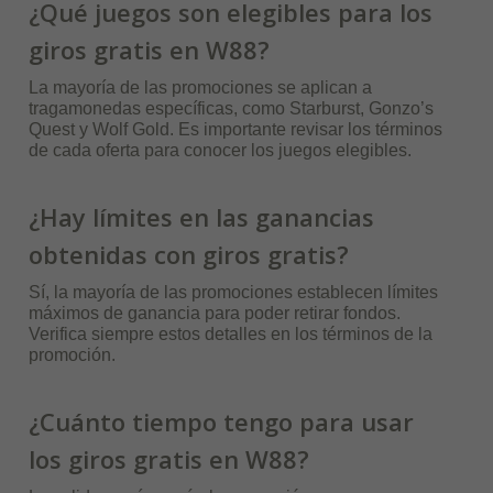
¿Qué juegos son elegibles para los
giros gratis en W88?
La mayoría de las promociones se aplican a
tragamonedas específicas, como Starburst, Gonzo’s
Quest y Wolf Gold. Es importante revisar los términos
de cada oferta para conocer los juegos elegibles.
¿Hay límites en las ganancias
obtenidas con giros gratis?
Sí, la mayoría de las promociones establecen límites
máximos de ganancia para poder retirar fondos.
Verifica siempre estos detalles en los términos de la
promoción.
¿Cuánto tiempo tengo para usar
los giros gratis en W88?