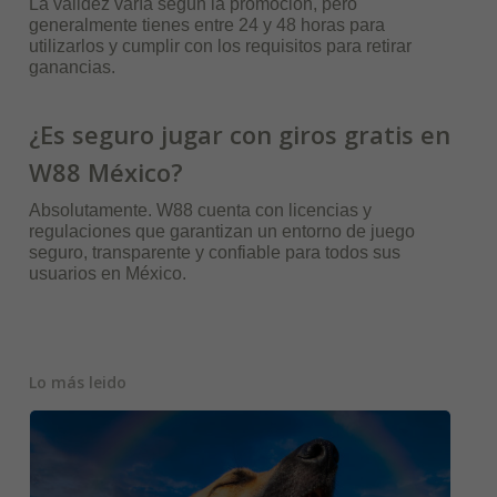
La validez varía según la promoción, pero
generalmente tienes entre 24 y 48 horas para
utilizarlos y cumplir con los requisitos para retirar
ganancias.
¿Es seguro jugar con giros gratis en
W88 México?
Absolutamente. W88 cuenta con licencias y
regulaciones que garantizan un entorno de juego
seguro, transparente y confiable para todos sus
usuarios en México.
Lo más leido