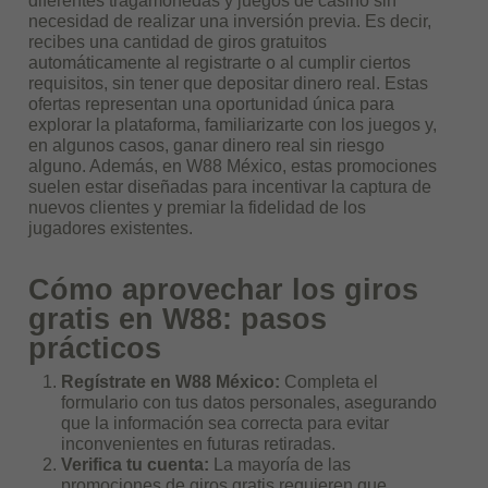
diferentes tragamonedas y juegos de casino sin
necesidad de realizar una inversión previa. Es decir,
recibes una cantidad de giros gratuitos
automáticamente al registrarte o al cumplir ciertos
requisitos, sin tener que depositar dinero real. Estas
ofertas representan una oportunidad única para
explorar la plataforma, familiarizarte con los juegos y,
en algunos casos, ganar dinero real sin riesgo
alguno. Además, en W88 México, estas promociones
suelen estar diseñadas para incentivar la captura de
nuevos clientes y premiar la fidelidad de los
jugadores existentes.
Cómo aprovechar los giros
gratis en W88: pasos
prácticos
Regístrate en W88 México:
Completa el
formulario con tus datos personales, asegurando
que la información sea correcta para evitar
inconvenientes en futuras retiradas.
Verifica tu cuenta:
La mayoría de las
promociones de giros gratis requieren que