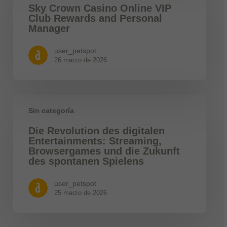
Sky Crown Casino Online VIP
Club Rewards and Personal
Manager
user_petspot
26 marzo de 2026
Sin categoría
Die Revolution des digitalen
Entertainments: Streaming,
Browsergames und die Zukunft
des spontanen Spielens
user_petspot
25 marzo de 2026