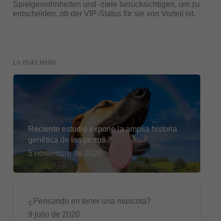
Spielgewohnheiten und -ziele berücksichtigen, um zu
entscheiden, ob der VIP-Status für sie von Vorteil ist.
Lo más leido
Reciente estudio expone la amplia historia
genética de los perros
5 noviembre de 2020
¿Pensando en tener una mascota?
9 julio de 2020