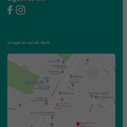
¡Llegar es así de fácil!