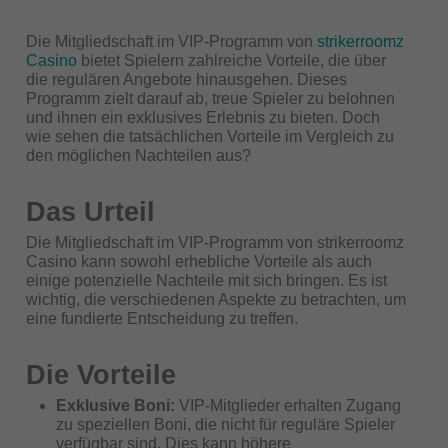
Die Mitgliedschaft im VIP-Programm von
strikerroomz
Casino
bietet Spielern zahlreiche Vorteile, die über
die regulären Angebote hinausgehen. Dieses
Programm zielt darauf ab, treue Spieler zu belohnen
und ihnen ein exklusives Erlebnis zu bieten. Doch
wie sehen die tatsächlichen Vorteile im Vergleich zu
den möglichen Nachteilen aus?
Das Urteil
Die Mitgliedschaft im VIP-Programm von strikerroomz
Casino kann sowohl erhebliche Vorteile als auch
einige potenzielle Nachteile mit sich bringen. Es ist
wichtig, die verschiedenen Aspekte zu betrachten, um
eine fundierte Entscheidung zu treffen.
Die Vorteile
Exklusive Boni:
VIP-Mitglieder erhalten Zugang
zu speziellen Boni, die nicht für reguläre Spieler
verfügbar sind. Dies kann höhere