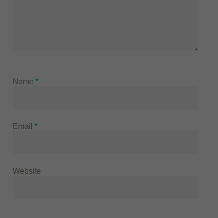
Name
*
Email
*
Website