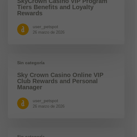
SkyCrown Casino VIP Program
Tiers Benefits and Loyalty
Rewards
user_petspot
26 marzo de 2026
Sin categoría
Sky Crown Casino Online VIP
Club Rewards and Personal
Manager
user_petspot
26 marzo de 2026
Sin categoría