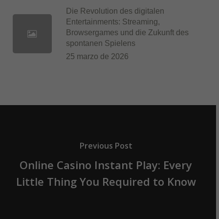
Die Revolution des digitalen
Entertainments: Streaming,
Browsergames und die Zukunft des
spontanen Spielens
25 marzo de 2026
Previous Post
Online Casino Instant Play: Every
Little Thing You Required to Know