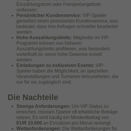
Einzahlungsboni oder Freispielangebote
umfassen.
Persönlicher Kundenservice:
VIP-Spieler
genießen einen priorisierten Kundenservice, was
bedeutet, dass ihre Anfragen schneller bearbeitet
werden.
Hohe Auszahlungslimits:
Mitglieder im VIP-
Programm können von höheren
Auszahlungslimits profitieren, was besonders
vorteilhaft ist, wenn hohe Gewinne erzielt
werden.
Einladungen zu exklusiven Events:
VIP-
Spieler haben die Möglichkeit, an speziellen
Veranstaltungen und Turnieren teilzunehmen, die
nur für sie zugänglich sind.
Die Nachteile
Strenge Anforderungen:
Um VIP-Status zu
erreichen, müssen Spieler oft erhebliche Beträge
setzen. Es wird häufig ein Mindestbetrag von
EUR 10.000
an Einsätzen pro Monat verlangt.
Wettanforderungen:
Die Wettanforderungen für