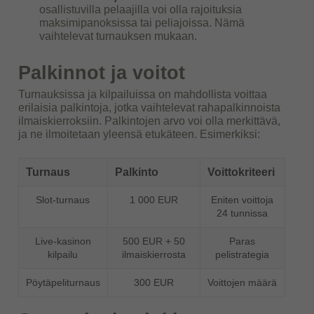
osallistuvilla pelaajilla voi olla rajoituksia
maksimipanoksissa tai peliajoissa. Nämä
vaihtelevat turnauksen mukaan.
Palkinnot ja voitot
Turnauksissa ja kilpailuissa on mahdollista voittaa
erilaisia palkintoja, jotka vaihtelevat rahapalkinnoista
ilmaiskierroksiin. Palkintojen arvo voi olla merkittävä,
ja ne ilmoitetaan yleensä etukäteen. Esimerkiksi:
Turnaus
Palkinto
Voittokriteeri
Slot-turnaus
1 000 EUR
Eniten voittoja
24 tunnissa
Live-kasinon
500 EUR + 50
Paras
kilpailu
ilmaiskierrosta
pelistrategia
Pöytäpeliturnaus
300 EUR
Voittojen määrä