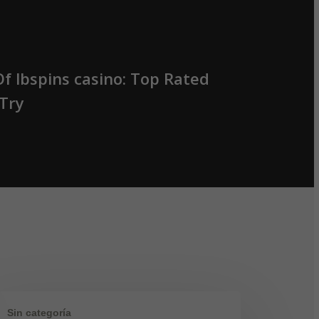
f lbspins casino: Top Rated
Try
Sin categoría