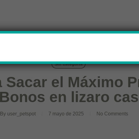
Sin categoría
a Sacar el Máximo 
 Bonos en lizaro ca
By
user_petspot
7 mayo de 2025
No Comments