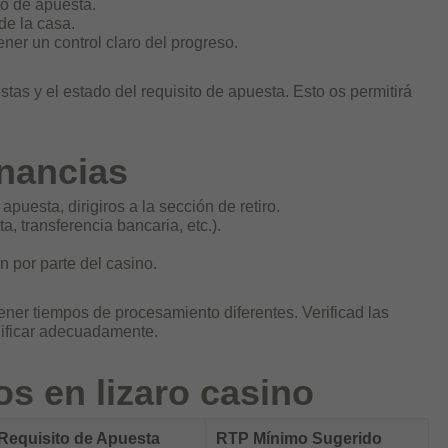
to de apuesta.
de la casa.
ener un control claro del progreso.
tas y el estado del requisito de apuesta. Esto os permitirá
anancias
puesta, dirigiros a la sección de retiro.
a, transferencia bancaria, etc.).
n por parte del casino.
er tiempos de procesamiento diferentes. Verificad las
nificar adecuadamente.
s en lizaro casino
Requisito de Apuesta
RTP Mínimo Sugerido