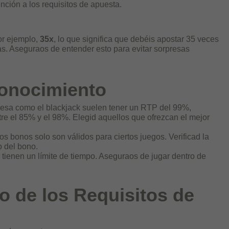
nción a los requisitos de apuesta.
or ejemplo,
35x
, lo que significa que debéis apostar 35 veces
as. Aseguraos de entender esto para evitar sorpresas
Conocimiento
esa como el blackjack suelen tener un RTP del 99%,
tre el 85% y el 98%. Elegid aquellos que ofrezcan el mejor
s bonos solo son válidos para ciertos juegos. Verificad la
o del bono.
ienen un límite de tiempo. Aseguraos de jugar dentro de
o de los Requisitos de