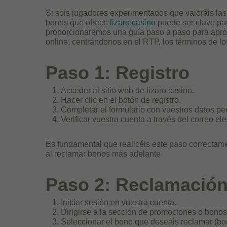
Si sois jugadores experimentados que valoráis la
bonos que ofrece
lizaro casino
puede ser clave para
proporcionaremos una guía paso a paso para apro
online, centrándonos en el RTP, los términos de lo
Paso 1: Registro
Acceder al sitio web de lizaro casino.
Hacer clic en el botón de registro.
Completar el formulario con vuestros datos pe
Verificar vuestra cuenta a través del correo el
Es fundamental que realicéis este paso correctamen
al reclamar bonos más adelante.
Paso 2: Reclamación
Iniciar sesión en vuestra cuenta.
Dirigirse a la sección de promociones o bonos
Seleccionar el bono que deseáis reclamar (bono