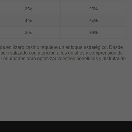
35x
95%
40x
94%
30x
96%
s en lizaro casino requiere un enfoque estratégico. Desde
e ser realizado con atención a los detalles y comprensión de
r equipados para optimizar vuestros beneficios y disfrutar de