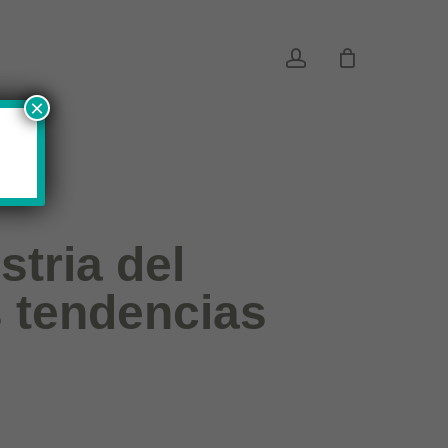
account
×
tria del
s tendencias