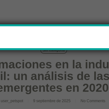
Sin categoría
maciones en la indus
: un análisis de la
emergentes en 2020
user_petspot
9 septiembre de 2025
No Comments