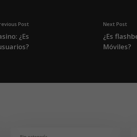
revious Post
Next Post
asino: ¿Es
¿Es flash
usuarios?
Móviles?
Sin categoría