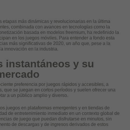
sus etapas más dinámicas y revolucionarias en la última
entes, combinada con avances en tecnologías como la
a monetización basada en modelos freemium, ha redefinido la
cipan en los juegos móviles. Para entender a fondo esta
cias más significativas de 2020, un año que, pese a la
la innovación en la industria.
s instantáneos y su
 mercado
eciente preferencia por juegos rápidos y accesibles, a
los, que se juegan en cortos períodos y suelen ofrecer una
tar a un público amplio y diverso.
tos juegos en plataformas emergentes y en tiendas de
idad de entretenimiento inmediato en un contexto global de
cias de juego que puedan disfrutarse en minutos, sin
ento de descargas y de ingresos derivados de estos