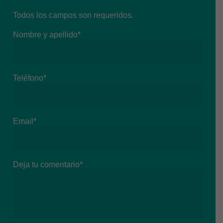
Todos los campos son requeridos.
Nombre y apellido*
Teléfono*
Email*
Deja tu comentario*