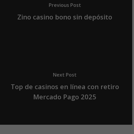
Previous Post
Zino casino bono sin depósito
Next Post
Top de casinos en línea con retiro
Mercado Pago 2025