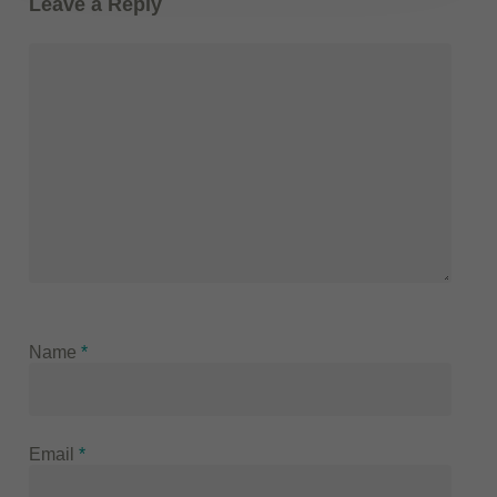
Leave a Reply
Name
*
Email
*