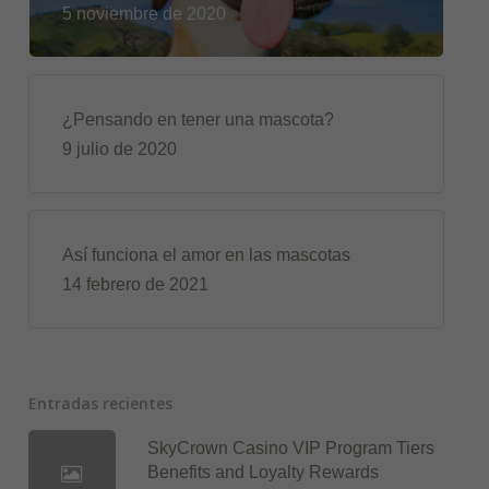
5 noviembre de 2020
¿Pensando en tener una mascota?
9 julio de 2020
Así funciona el amor en las mascotas
14 febrero de 2021
Entradas recientes
SkyCrown Casino VIP Program Tiers
Benefits and Loyalty Rewards