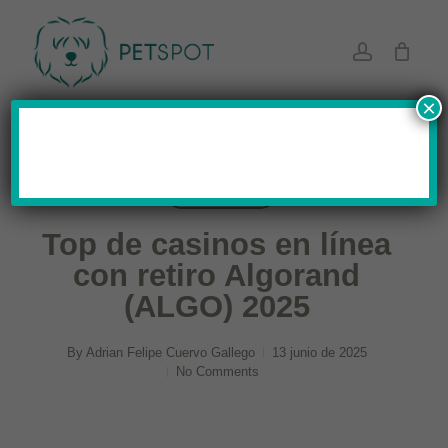
Skip
to
account
main
content
×
Sin categoría
Top de casinos en línea
con retiro Algorand
(ALGO) 2025
By
Adrian Felipe Cuervo Gallego
13 junio de 2025
No Comments