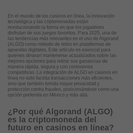
En el mundo de los casinos en línea, la innovación
tecnológica y las criptomonedas están
revolucionando la forma en que los jugadores
disfrutan de sus juegos favoritos. Para 2025, una de
las tendencias más relevantes es el uso de Algorand
(ALGO) como método de retiro en plataformas de
apuestas digitales. Este artículo es esencial para
quienes desean mantenerse actualizados sobre las
mejores opciones para retirar sus ganancias de
manera rápida, segura y con comisiones
competitivas. La integración de ALGO en casinos en
línea no solo facilita transacciones más eficientes,
sino que también brinda mayor privacidad y
protección contra fraudes, posicionándose como una
opción preferida en México y más allá.
¿Por qué Algorand (ALGO)
es la criptomoneda del
futuro en casinos en línea?