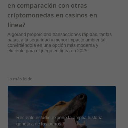
en comparación con otras
criptomonedas en casinos en
línea?
Algorand proporciona transacciones rápidas, tarifas
bajas, alta seguridad y menor impacto ambiental,
convirtiéndola en una opción más moderna y
eficiente para el juego en línea en 2025.
Lo más leido
Reciente estudio expone la amplia historia
genética de los perros