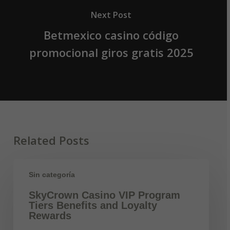
Next Post
Betmexico casino código
promocional giros gratis 2025
Related Posts
Sin categoría
SkyCrown Casino VIP Program
Tiers Benefits and Loyalty
Rewards