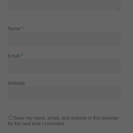
Name
*
Email
*
Website
Save my name, email, and website in this browser
for the next time I comment.