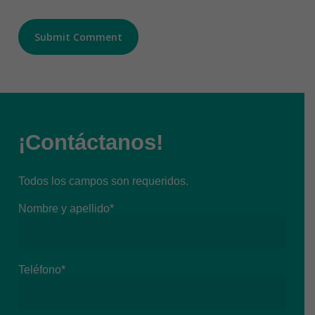
¡Contáctanos!
Todos los campos son requeridos.
Nombre y apellido*
Teléfono*