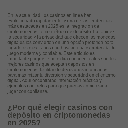
En la actualidad, los casinos en línea han
evolucionado rápidamente, y una de las tendencias
más destacadas en 2025 es la integración de
criptomonedas como método de depósito. La rapidez,
la seguridad y la privacidad que ofrecen las monedas
digitales las convierten en una opción preferida para
jugadores mexicanos que buscan una experiencia de
juego moderna y confiable. Este artículo es
importante porque te permitirá conocer cuáles son los
mejores casinos que aceptan depósitos en
criptomonedas, facilitando decisiones informadas
para maximizar tu diversión y seguridad en el entorno
digital. Aquí encontrarás información práctica y
ejemplos concretos para que puedas comenzar a
jugar con confianza.
¿Por qué elegir casinos con
depósito en criptomonedas
en 2025?