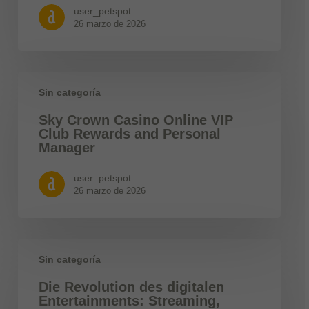
user_petspot
26 marzo de 2026
Sin categoría
Sky Crown Casino Online VIP
Club Rewards and Personal
Manager
user_petspot
26 marzo de 2026
Sin categoría
Die Revolution des digitalen
Entertainments: Streaming,