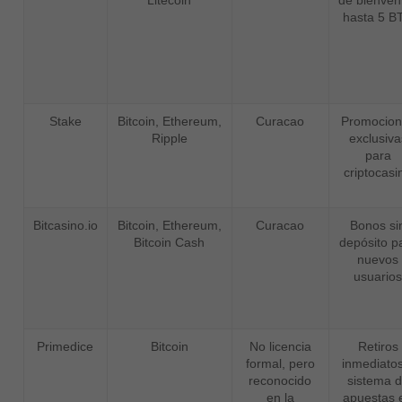
Litecoin
de bienven
hasta 5 B
Stake
Bitcoin, Ethereum,
Curacao
Promocion
Ripple
exclusiva
para
criptocasi
Bitcasino.io
Bitcoin, Ethereum,
Curacao
Bonos si
Bitcoin Cash
depósito p
nuevos
usuario
Primedice
Bitcoin
No licencia
Retiros
formal, pero
inmediato
reconocido
sistema 
en la
apuestas 