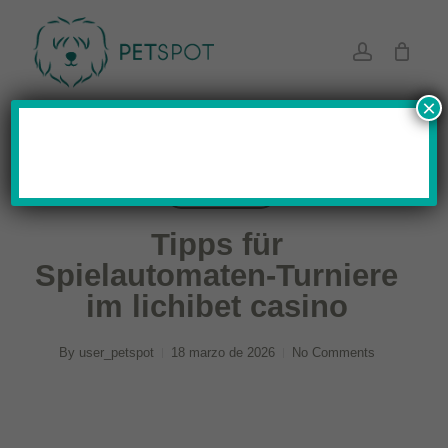
Skip
to
account
main
content
×
Sin categoría
Tipps für
Spielautomaten-Turniere
im lichibet casino
By
user_petspot
18 marzo de 2026
No Comments