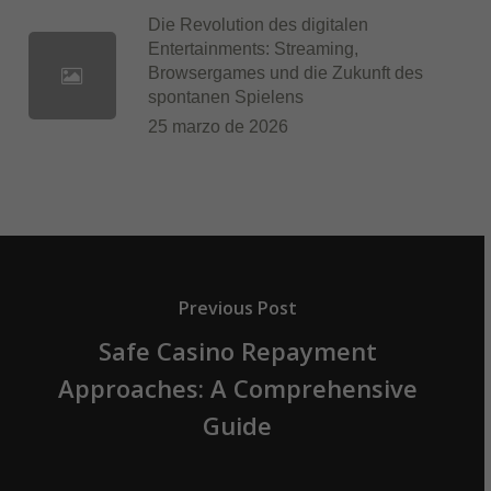
Die Revolution des digitalen
Entertainments: Streaming,
Browsergames und die Zukunft des
spontanen Spielens
25 marzo de 2026
Previous Post
Safe Casino Repayment
Approaches: A Comprehensive
Guide