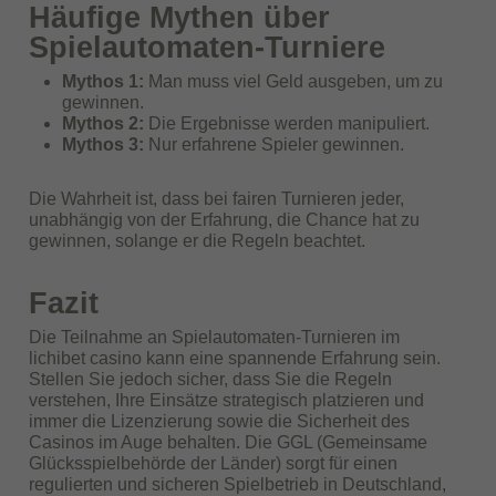
Häufige Mythen über
Spielautomaten-Turniere
Mythos 1:
Man muss viel Geld ausgeben, um zu
gewinnen.
Mythos 2:
Die Ergebnisse werden manipuliert.
Mythos 3:
Nur erfahrene Spieler gewinnen.
Die Wahrheit ist, dass bei fairen Turnieren jeder,
unabhängig von der Erfahrung, die Chance hat zu
gewinnen, solange er die Regeln beachtet.
Fazit
Die Teilnahme an Spielautomaten-Turnieren im
lichibet casino kann eine spannende Erfahrung sein.
Stellen Sie jedoch sicher, dass Sie die Regeln
verstehen, Ihre Einsätze strategisch platzieren und
immer die Lizenzierung sowie die Sicherheit des
Casinos im Auge behalten. Die GGL (Gemeinsame
Glücksspielbehörde der Länder) sorgt für einen
regulierten und sicheren Spielbetrieb in Deutschland,