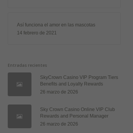
Así funciona el amor en las mascotas
14 febrero de 2021
Entradas recientes
SkyCrown Casino VIP Program Tiers
Benefits and Loyalty Rewards
26 marzo de 2026
Sky Crown Casino Online VIP Club
Rewards and Personal Manager
26 marzo de 2026