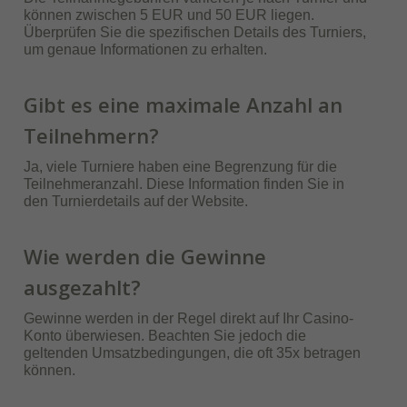
können zwischen 5 EUR und 50 EUR liegen.
Überprüfen Sie die spezifischen Details des Turniers,
um genaue Informationen zu erhalten.
Gibt es eine maximale Anzahl an
Teilnehmern?
Ja, viele Turniere haben eine Begrenzung für die
Teilnehmeranzahl. Diese Information finden Sie in
den Turnierdetails auf der Website.
Wie werden die Gewinne
ausgezahlt?
Gewinne werden in der Regel direkt auf Ihr Casino-
Konto überwiesen. Beachten Sie jedoch die
geltenden Umsatzbedingungen, die oft 35x betragen
können.