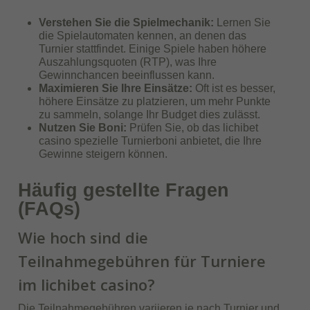
Verstehen Sie die Spielmechanik:
Lernen Sie
die Spielautomaten kennen, an denen das
Turnier stattfindet. Einige Spiele haben höhere
Auszahlungsquoten (RTP), was Ihre
Gewinnchancen beeinflussen kann.
Maximieren Sie Ihre Einsätze:
Oft ist es besser,
höhere Einsätze zu platzieren, um mehr Punkte
zu sammeln, solange Ihr Budget dies zulässt.
Nutzen Sie Boni:
Prüfen Sie, ob das lichibet
casino spezielle Turnierboni anbietet, die Ihre
Gewinne steigern können.
Häufig gestellte Fragen
(FAQs)
Wie hoch sind die
Teilnahmegebühren für Turniere
im lichibet casino?
Die Teilnahmegebühren variieren je nach Turnier und