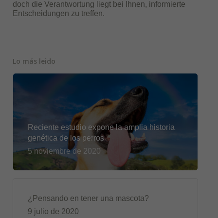
doch die Verantwortung liegt bei Ihnen, informierte
Entscheidungen zu treffen.
Lo más leido
Reciente estudio expone la amplia historia
genética de los perros
5 noviembre de 2020
¿Pensando en tener una mascota?
9 julio de 2020