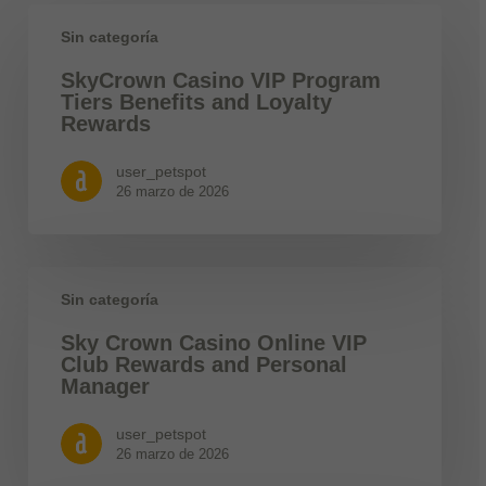
Sin categoría
SkyCrown Casino VIP Program
Tiers Benefits and Loyalty
Rewards
user_petspot
26 marzo de 2026
Sin categoría
Sky Crown Casino Online VIP
Club Rewards and Personal
Manager
user_petspot
26 marzo de 2026