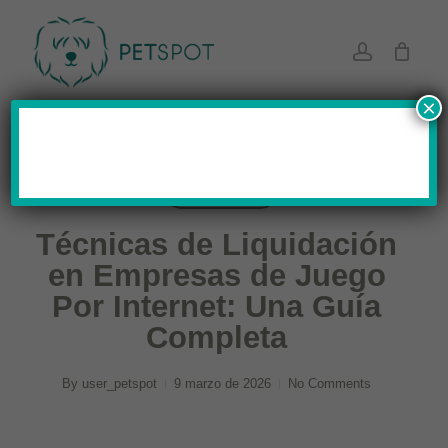
Skip
to
account
main
content
×
Sin categoría
Técnicas de Liquidación
en Empresas de Juego
Por Internet: Una Guía
Completa
By
user_petspot
9 marzo de 2026
No Comments