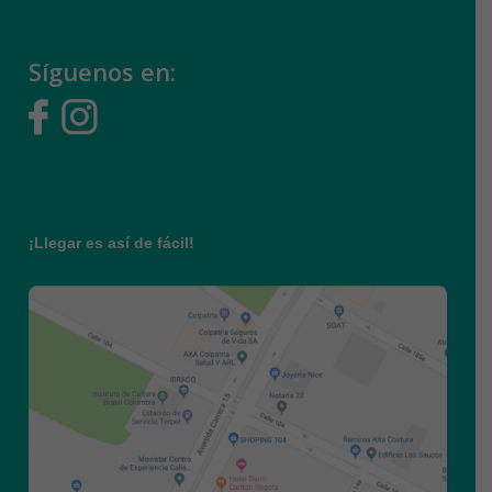
Síguenos en:
¡Llegar es así de fácil!