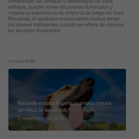
comprender las ventajas y desventajas de cada
enfoque, puedes tomar decisiones iluminadas y
mejorar tu experiencia de empresa de juego en línea.
Recuerda, el apuestas responsables incluye tomar
decisiones inteligentes cuando se refiera de manejar
tus recursos financieros.
Lo más leido
Reciente estudio expone la amplia historia
genética de los perros
5 noviembre de 2020