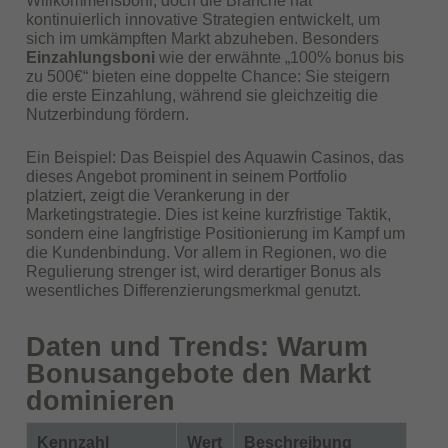
Willkommensboni, doch die Branche hat
kontinuierlich innovative Strategien entwickelt, um
sich im umkämpften Markt abzuheben. Besonders
Einzahlungsboni
wie der erwähnte „100% bonus bis
zu 500€“ bieten eine doppelte Chance: Sie steigern
die erste Einzahlung, während sie gleichzeitig die
Nutzerbindung fördern.
Ein Beispiel: Das Beispiel des Aquawin Casinos, das
dieses Angebot prominent in seinem Portfolio
platziert, zeigt die Verankerung in der
Marketingstrategie. Dies ist keine kurzfristige Taktik,
sondern eine langfristige Positionierung im Kampf um
die Kundenbindung. Vor allem in Regionen, wo die
Regulierung strenger ist, wird derartiger Bonus als
wesentliches Differenzierungsmerkmal genutzt.
Daten und Trends: Warum
Bonusangebote den Markt
dominieren
Kennzahl
Wert
Beschreibung