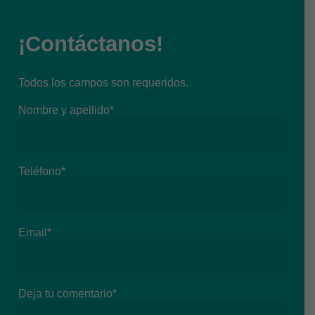
¡Contáctanos!
Todos los campos son requeridos.
Nombre y apellido*
Teléfono*
Email*
Deja tu comentario*