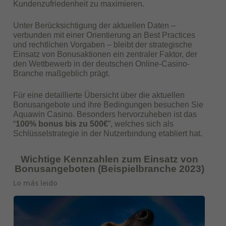
Kundenzufriedenheit zu maximieren.
Unter Berücksichtigung der aktuellen Daten –
verbunden mit einer Orientierung an Best Practices
und rechtlichen Vorgaben – bleibt der strategische
Einsatz von Bonusaktionen ein zentraler Faktor, der
den Wettbewerb in der deutschen Online-Casino-
Branche maßgeblich prägt.
Für eine detaillierte Übersicht über die aktuellen
Bonusangebote und ihre Bedingungen besuchen Sie
Aquawin Casino. Besonders hervorzuheben ist das
“
100% bonus bis zu 500€
”, welches sich als
Schlüsselstrategie in der Nutzerbindung etabliert hat.
Wichtige Kennzahlen zum Einsatz von
Bonusangeboten (Beispielbranche 2023)
Lo más leido