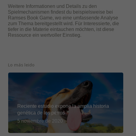
Weitere Informationen und Details zu den
Spielmechanismen findest du beispielsweise bei
Ramses Book Game, wo eine umfassende Analyse
zum Thema bereitgestellt wird. Für Interessierte, die
tiefer in die Materie eintauchen möchten, ist diese
Ressource ein wertvoller Einstieg.
Lo más leido
Reciente estudio expone la amplia historia
genética de los perros
5 noviembre de 2020