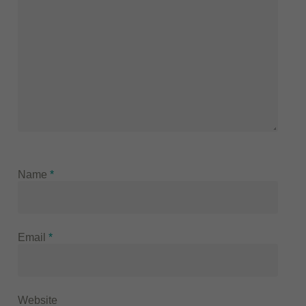
Name
*
Email
*
Website