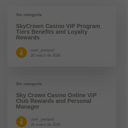
Sin categoría
SkyCrown Casino VIP Program
Tiers Benefits and Loyalty
Rewards
user_petspot
26 marzo de 2026
Sin categoría
Sky Crown Casino Online VIP
Club Rewards and Personal
Manager
user_petspot
26 marzo de 2026