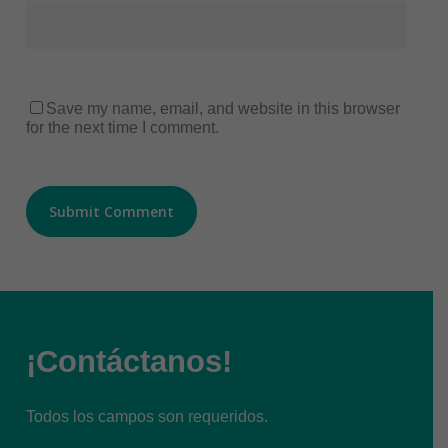
Save my name, email, and website in this browser
for the next time I comment.
¡Contáctanos!
Todos los campos son requeridos.