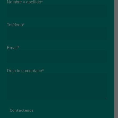
Nombre y apellido*
Teléfono*
Email*
Deja tu comentario*