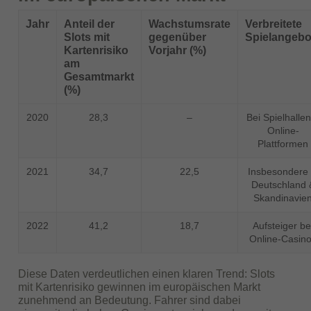
Jahr
Anteil der
Wachstumsrate
Verbreitete
Slots mit
gegenüber
Spielangebo
Kartenrisiko
Vorjahr (%)
am
Gesamtmarkt
(%)
2020
28,3
–
Bei Spielhalle
Online-
Plattformen
2021
34,7
22,5
Insbesondere 
Deutschland 
Skandinavie
2022
41,2
18,7
Aufsteiger be
Online-Casin
Diese Daten verdeutlichen einen klaren Trend: Slots
mit Kartenrisiko gewinnen im europäischen Markt
zunehmend an Bedeutung. Fahrer sind dabei