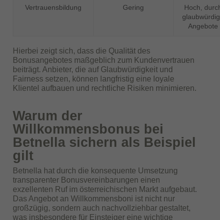
Vertrauensbildung
Gering
Hoch, durc
glaubwürdi
Angebote
Hierbei zeigt sich, dass die Qualität des
Bonusangebotes maßgeblich zum Kundenvertrauen
beiträgt. Anbieter, die auf Glaubwürdigkeit und
Fairness setzen, können langfristig eine loyale
Klientel aufbauen und rechtliche Risiken minimieren.
Warum der
Willkommensbonus bei
Betnella sichern als Beispiel
gilt
Betnella hat durch die konsequente Umsetzung
transparenter Bonusvereinbarungen einen
exzellenten Ruf im österreichischen Markt aufgebaut.
Das Angebot an Willkommensboni ist nicht nur
großzügig, sondern auch nachvollziehbar gestaltet,
was insbesondere für Einsteiger eine wichtige