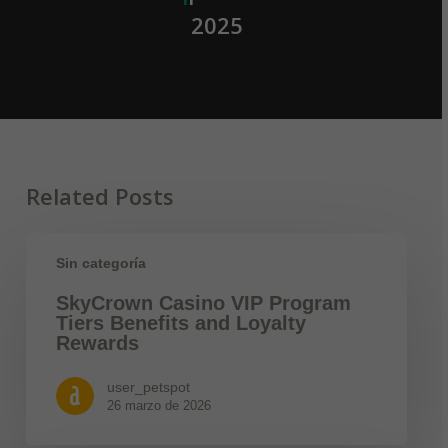
2025
Related Posts
Sin categoría
SkyCrown Casino VIP Program
Tiers Benefits and Loyalty
Rewards
user_petspot
26 marzo de 2026