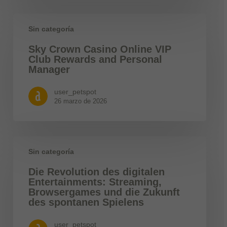
Sin categoría
Sky Crown Casino Online VIP
Club Rewards and Personal
Manager
user_petspot
26 marzo de 2026
Sin categoría
Die Revolution des digitalen
Entertainments: Streaming,
Browsergames und die Zukunft
des spontanen Spielens
user_petspot