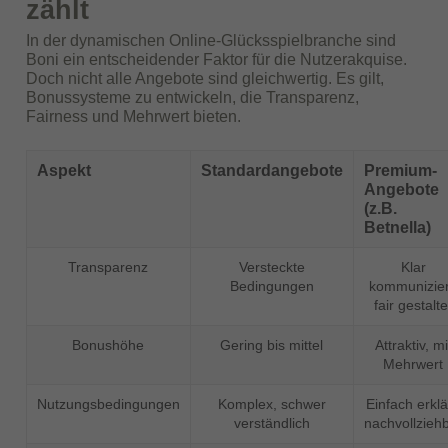
zählt
In der dynamischen Online-Glücksspielbranche sind
Boni ein entscheidender Faktor für die Nutzerakquise.
Doch nicht alle Angebote sind gleichwertig. Es gilt,
Bonussysteme zu entwickeln, die Transparenz,
Fairness und Mehrwert bieten.
Aspekt
Standardangebote
Premium-
Angebote
(z.B.
Betnella)
Transparenz
Versteckte
Klar
Bedingungen
kommunizier
fair gestalte
Bonushöhe
Gering bis mittel
Attraktiv, mi
Mehrwert
Nutzungsbedingungen
Komplex, schwer
Einfach erklä
verständlich
nachvollzieh