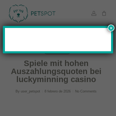
Skip
to
account
main
content
×
Sin categoría
Spiele mit hohen
Auszahlungsquoten bei
luckyminning casino
By
user_petspot
8 febrero de 2026
No Comments