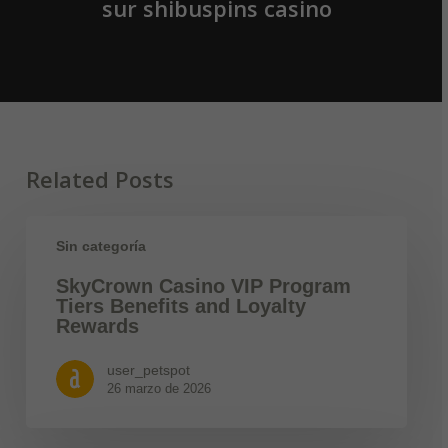
sur shibuspins casino
Related Posts
Sin categoría
SkyCrown Casino VIP Program
Tiers Benefits and Loyalty
Rewards
user_petspot
26 marzo de 2026