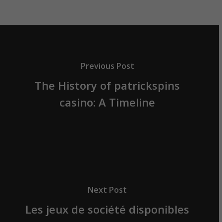
Previous Post
The History of patrickspins
casino: A Timeline
Next Post
Les jeux de société disponibles