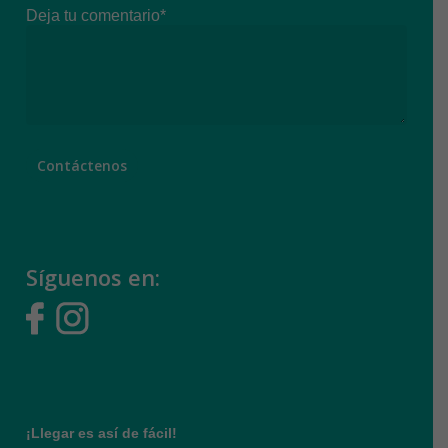
Deja tu comentario*
Síguenos en:
¡Llegar es así de fácil!