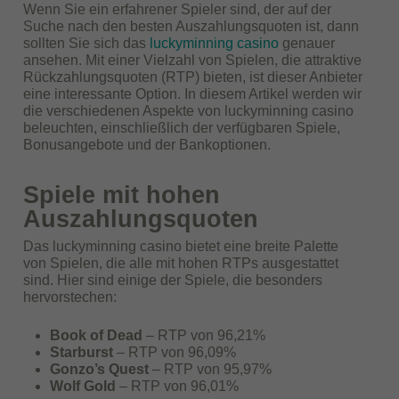
Wenn Sie ein erfahrener Spieler sind, der auf der
Suche nach den besten Auszahlungsquoten ist, dann
sollten Sie sich das
luckyminning casino
genauer
ansehen. Mit einer Vielzahl von Spielen, die attraktive
Rückzahlungsquoten (RTP) bieten, ist dieser Anbieter
eine interessante Option. In diesem Artikel werden wir
die verschiedenen Aspekte von luckyminning casino
beleuchten, einschließlich der verfügbaren Spiele,
Bonusangebote und der Bankoptionen.
Spiele mit hohen
Auszahlungsquoten
Das luckyminning casino bietet eine breite Palette
von Spielen, die alle mit hohen RTPs ausgestattet
sind. Hier sind einige der Spiele, die besonders
hervorstechen:
Book of Dead
– RTP von 96,21%
Starburst
– RTP von 96,09%
Gonzo’s Quest
– RTP von 95,97%
Wolf Gold
– RTP von 96,01%