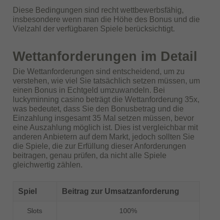
Diese Bedingungen sind recht wettbewerbsfähig,
insbesondere wenn man die Höhe des Bonus und die
Vielzahl der verfügbaren Spiele berücksichtigt.
Wettanforderungen im Detail
Die Wettanforderungen sind entscheidend, um zu
verstehen, wie viel Sie tatsächlich setzen müssen, um
einen Bonus in Echtgeld umzuwandeln. Bei
luckyminning casino beträgt die Wettanforderung 35x,
was bedeutet, dass Sie den Bonusbetrag und die
Einzahlung insgesamt 35 Mal setzen müssen, bevor
eine Auszahlung möglich ist. Dies ist vergleichbar mit
anderen Anbietern auf dem Markt, jedoch sollten Sie
die Spiele, die zur Erfüllung dieser Anforderungen
beitragen, genau prüfen, da nicht alle Spiele
gleichwertig zählen.
Spiel
Beitrag zur Umsatzanforderung
Slots
100%