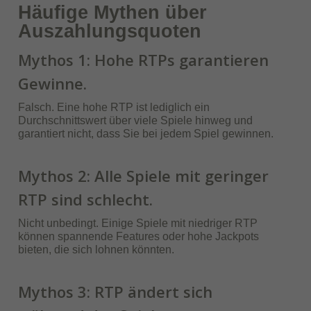
Häufige Mythen über
Auszahlungsquoten
Mythos 1: Hohe RTPs garantieren
Gewinne.
Falsch. Eine hohe RTP ist lediglich ein
Durchschnittswert über viele Spiele hinweg und
garantiert nicht, dass Sie bei jedem Spiel gewinnen.
Mythos 2: Alle Spiele mit geringer
RTP sind schlecht.
Nicht unbedingt. Einige Spiele mit niedriger RTP
können spannende Features oder hohe Jackpots
bieten, die sich lohnen könnten.
Mythos 3: RTP ändert sich