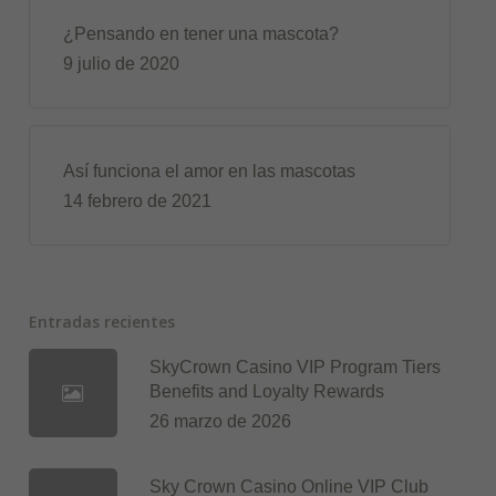
¿Pensando en tener una mascota?
9 julio de 2020
Así funciona el amor en las mascotas
14 febrero de 2021
Entradas recientes
SkyCrown Casino VIP Program Tiers
Benefits and Loyalty Rewards
26 marzo de 2026
Sky Crown Casino Online VIP Club