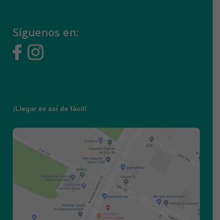
Síguenos en:
¡Llegar es así de fácil!