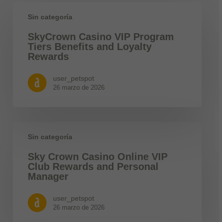
Sin categoría
SkyCrown Casino VIP Program
Tiers Benefits and Loyalty
Rewards
user_petspot
26 marzo de 2026
Sin categoría
Sky Crown Casino Online VIP
Club Rewards and Personal
Manager
user_petspot
26 marzo de 2026