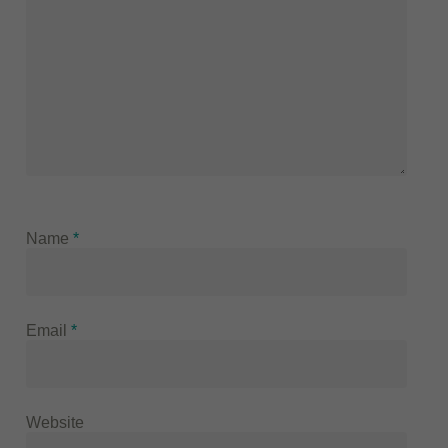
Name
*
Email
*
Website