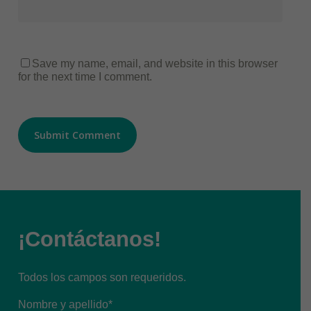
Save my name, email, and website in this browser
for the next time I comment.
¡Contáctanos!
Todos los campos son requeridos.
Nombre y apellido*