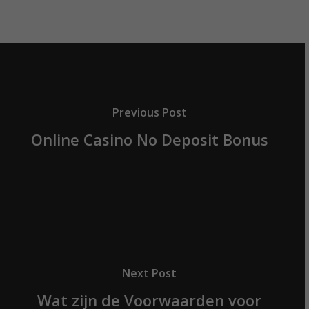
Previous Post
Online Casino No Deposit Bonus
Next Post
Wat zijn de Voorwaarden voor