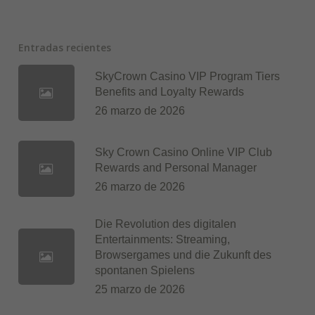
Entradas recientes
SkyCrown Casino VIP Program Tiers
Benefits and Loyalty Rewards
26 marzo de 2026
Sky Crown Casino Online VIP Club
Rewards and Personal Manager
26 marzo de 2026
Die Revolution des digitalen
Entertainments: Streaming,
Browsergames und die Zukunft des
spontanen Spielens
25 marzo de 2026