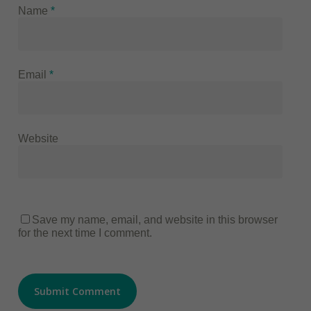
Name
*
Email
*
Website
Save my name, email, and website in this browser
for the next time I comment.