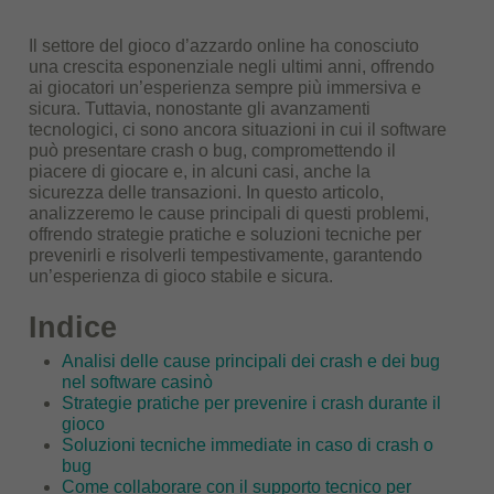
Il settore del gioco d’azzardo online ha conosciuto
una crescita esponenziale negli ultimi anni, offrendo
ai giocatori un’esperienza sempre più immersiva e
sicura. Tuttavia, nonostante gli avanzamenti
tecnologici, ci sono ancora situazioni in cui il software
può presentare crash o bug, compromettendo il
piacere di giocare e, in alcuni casi, anche la
sicurezza delle transazioni. In questo articolo,
analizzeremo le cause principali di questi problemi,
offrendo strategie pratiche e soluzioni tecniche per
prevenirli e risolverli tempestivamente, garantendo
un’esperienza di gioco stabile e sicura.
Indice
Analisi delle cause principali dei crash e dei bug
nel software casinò
Strategie pratiche per prevenire i crash durante il
gioco
Soluzioni tecniche immediate in caso di crash o
bug
Come collaborare con il supporto tecnico per