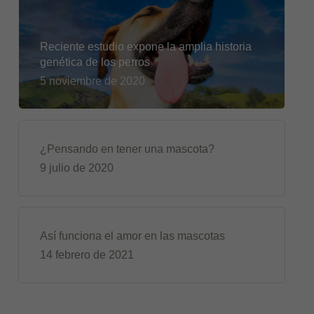
Reciente estudio expone la amplia historia
genética de los perros
5 noviembre de 2020
¿Pensando en tener una mascota?
9 julio de 2020
Así funciona el amor en las mascotas
14 febrero de 2021