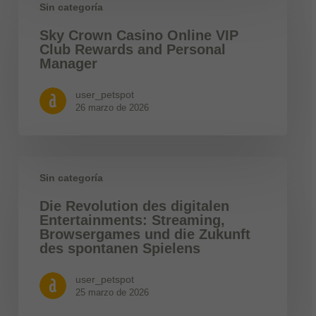
Sin categoría
Sky Crown Casino Online VIP
Club Rewards and Personal
Manager
user_petspot
26 marzo de 2026
Sin categoría
Die Revolution des digitalen
Entertainments: Streaming,
Browsergames und die Zukunft
des spontanen Spielens
user_petspot
25 marzo de 2026