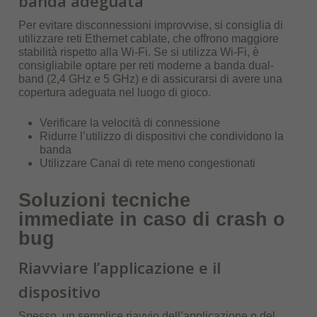
banda adeguata
Per evitare disconnessioni improvvise, si consiglia di
utilizzare reti Ethernet cablate, che offrono maggiore
stabilità rispetto alla Wi-Fi. Se si utilizza Wi-Fi, è
consigliabile optare per reti moderne a banda dual-
band (2,4 GHz e 5 GHz) e di assicurarsi di avere una
copertura adeguata nel luogo di gioco.
Verificare la velocità di connessione
Ridurre l’utilizzo di dispositivi che condividono la
banda
Utilizzare Canal di rete meno congestionati
Soluzioni tecniche
immediate in caso di crash o
bug
Riavviare l’applicazione e il
dispositivo
Spesso, un semplice riavvio dell’applicazione o del