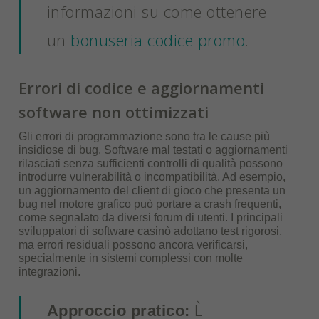
informazioni su come ottenere
un
bonuseria codice promo
.
Errori di codice e aggiornamenti
software non ottimizzati
Gli errori di programmazione sono tra le cause più
insidiose di bug. Software mal testati o aggiornamenti
rilasciati senza sufficienti controlli di qualità possono
introdurre vulnerabilità o incompatibilità. Ad esempio,
un aggiornamento del client di gioco che presenta un
bug nel motore grafico può portare a crash frequenti,
come segnalato da diversi forum di utenti. I principali
sviluppatori di software casinò adottano test rigorosi,
ma errori residuali possono ancora verificarsi,
specialmente in sistemi complessi con molte
integrazioni.
È
Approccio pratico: