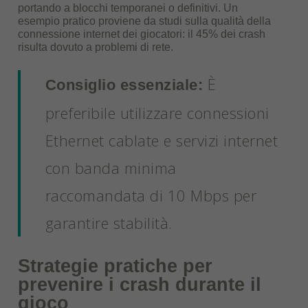
portando a blocchi temporanei o definitivi. Un
esempio pratico proviene da studi sulla qualità della
connessione internet dei giocatori: il 45% dei crash
risulta dovuto a problemi di rete.
È
Consiglio essenziale:
preferibile utilizzare connessioni
Ethernet cablate e servizi internet
con banda minima
raccomandata di 10 Mbps per
garantire stabilità.
Strategie pratiche per
prevenire i crash durante il
gioco