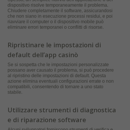
dispositivo risolve temporaneamente il problema.
Chiudere completamente il software, assicurandosi
che non siano in esecuzione processi residui, e poi
riavviare il computer o il dispositivo mobile può
eliminare errori temporanei o conflitti di risorse.
Ripristinare le impostazioni di
default dell’app casinò
Se si sospetta che le impostazioni personalizzate
possano aver causato il problema, si può procedere
al ripristino delle impostazioni di default. Questa
azione elimina eventuali configurazioni errate o non
compatibili, consentendo di tornare a uno stato
stabile.
Utilizzare strumenti di diagnostica
e di riparazione software
Alcuni sviluppatori forniscono strumenti di verifica e