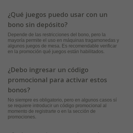
¿Qué juegos puedo usar con un
bono sin depósito?
Depende de las restricciones del bono, pero la
mayoría permite el uso en máquinas tragamonedas y
algunos juegos de mesa. Es recomendable verificar
en la promoción qué juegos están habilitados.
¿Debo ingresar un código
promocional para activar estos
bonos?
No siempre es obligatorio, pero en algunos casos sí
se requiere introducir un código promocional al
momento de registrarte o en la sección de
promociones.