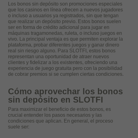
Los bonos sin depósito son promociones especiales
que los casinos en línea ofrecen a nuevos jugadores
o incluso a usuarios ya registrados, sin que tengan
que realizar un depósito previo. Estos bonos suelen
ser en forma de crédito adicional para jugar en
máquinas tragamonedas, ruleta, o incluso juegos en
vivo. La principal ventaja es que permiten explorar la
plataforma, probar diferentes juegos y ganar dinero
real sin riesgo alguno. Para SLOTFI, estos bonos
representan una oportunidad de atraer nuevos
clientes y fidelizar a los existentes, ofreciendo una
experiencia de juego gratuita pero con la posibilidad
de cobrar premios si se cumplen ciertas condiciones.
Cómo aprovechar los bonos
sin depósito en SLOTFI
Para maximizar el beneficio de estos bonos, es
crucial entender los pasos necesarios y las
condiciones que aplican. En general, el proceso
suele ser: