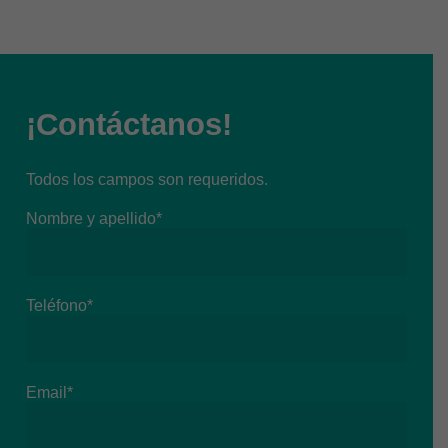
¡Contáctanos!
Todos los campos son requeridos.
Nombre y apellido*
Teléfono*
Email*