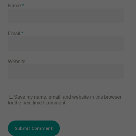
Name
*
Email
*
Website
Save my name, email, and website in this browser
for the next time I comment.