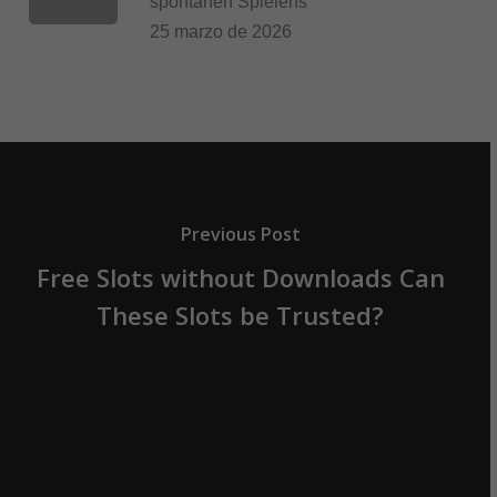
spontanen Spielens
25 marzo de 2026
Previous Post
Free Slots without Downloads Can
These Slots be Trusted?