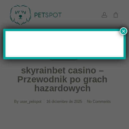
Skip
to
account
main
content
×
Sin categoría
skyrainbet casino –
Przewodnik po grach
hazardowych
By
user_petspot
16 diciembre de 2025
No Comments