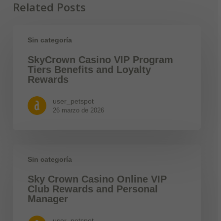
Related Posts
Sin categoría
SkyCrown Casino VIP Program
Tiers Benefits and Loyalty
Rewards
user_petspot
26 marzo de 2026
Sin categoría
Sky Crown Casino Online VIP
Club Rewards and Personal
Manager
user_petspot