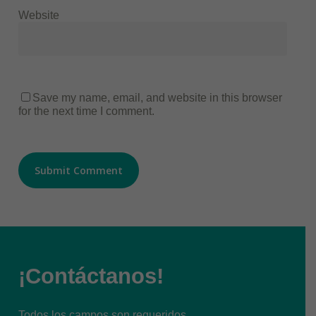
Website
Save my name, email, and website in this browser
for the next time I comment.
¡Contáctanos!
Todos los campos son requeridos.