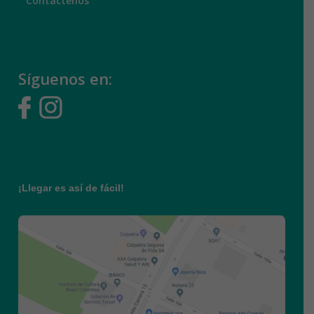
Síguenos en:
¡Llegar es así de fácil!