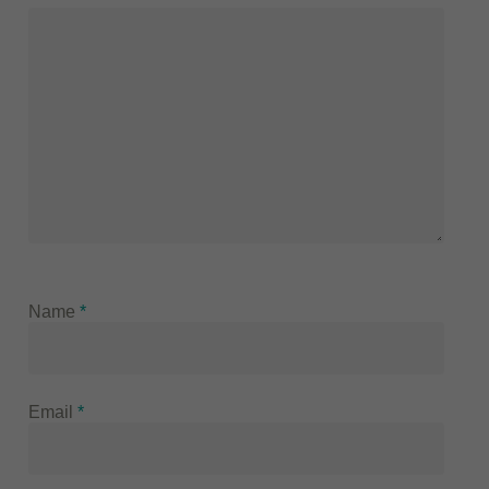
Name
*
Email
*