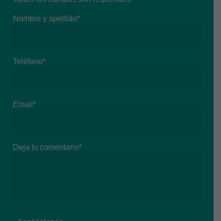
Nombre y apellido*
Teléfono*
Email*
Deja tu comentario*