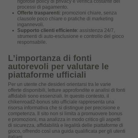
rigorose policy di privacy e verifica costante dei
processi di pagamento.
Offerte trasparenti
: promozioni chiare, senza
clausole poco chiare o pratiche di marketing
ingannevoli.
Supporto clienti efficiente
: assistenza 24/7,
strumenti di auto-esclusione e controllo del gioco
responsabile.
L’importanza di fonti
autorevoli per valutare le
piattaforme ufficiali
Per un utente che desideri orientarsi tra le varie
offerte disponibili, letture approfondite e analisi di fonti
affidabili sono essenziali. In questo contesto, il
chikenroad2-bonus sito ufficiale rappresenta una
risorsa informativa che si distingue per precisione e
competenza. Il sito non si limita a promuovere bonus
e promozioni, ma analizza in modo critico gli aspetti
di sicurezza, affidabilità e legalità delle piattaforme di
gioco, offrendo così una guida qualificata per gli utenti
italiani.