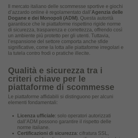
Il mercato italiano delle scommesse sportive e giochi
d’azzardo online è regolamentato dall’
Agenzia delle
Dogane e dei Monopoli (ADM)
. Questa autorità
garantisce che le piattaforme rispettino rigide norme
di sicurezza, trasparenza e correttezza, offrendo così
un ambiente più protetto per gli utenti. Tuttavia,
l’espansione del settore comporta anche sfide
significative, come la lotta alle piattaforme irregolari e
la tutela contro frodi o pratiche illecite.
Qualità e sicurezza tra i
criteri chiave per le
piattaforme di scommesse
Le piattaforme affidabili si distinguono per alcuni
elementi fondamentali:
Licenza ufficiale
: solo operatori autorizzati
dall’ADM possono garantire il rispetto delle
norme italiane.
Certificazioni di sicurezza
: cifratura SSL,