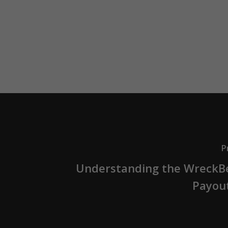
P
Understanding the WreckB
Payou