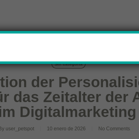
Sin categoría
tion der Personalis
r das Zeitalter der 
im Digitalmarketing
By
user_petspot
10 enero de 2026
No Comments