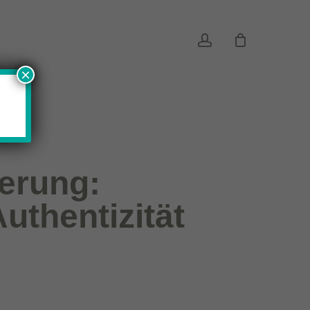
account
×
ierung:
Authentizität