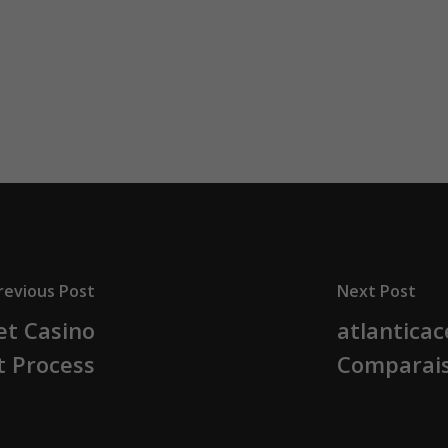
revious Post
Next Post
et Casino
atlanticac
t Process
Comparai