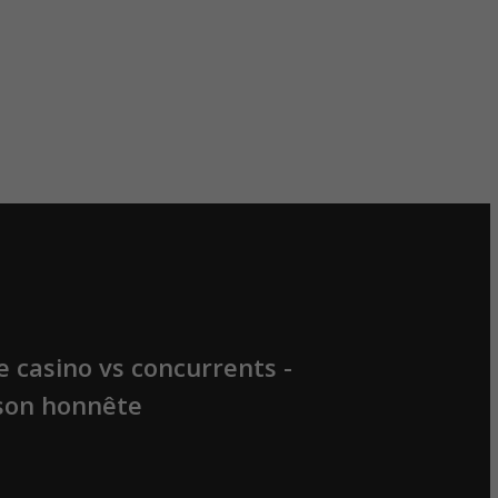
e casino vs concurrents -
son honnête