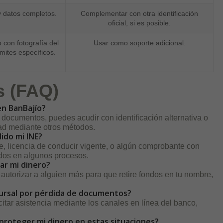
y datos completos.
Complementar con otra identificación
oficial, si es posible.
 con fotografía del
Usar como soporte adicional.
ámites específicos.
s (FAQ)
en BanBajío?
documentos, puedes acudir con identificación alternativa o
idad mediante otros métodos.
ido mi INE?
e, licencia de conducir vigente, o algún comprobante con
ados en algunos procesos.
rar mi dinero?
autorizar a alguien más para que retire fondos en tu nombre,
cursal por pérdida de documentos?
citar asistencia mediante los canales en línea del banco,
proteger mi dinero en estas situaciones?