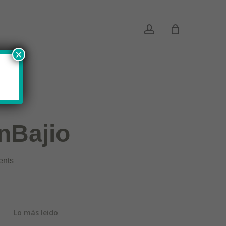
account
×
nBajio
nts
Lo más leido