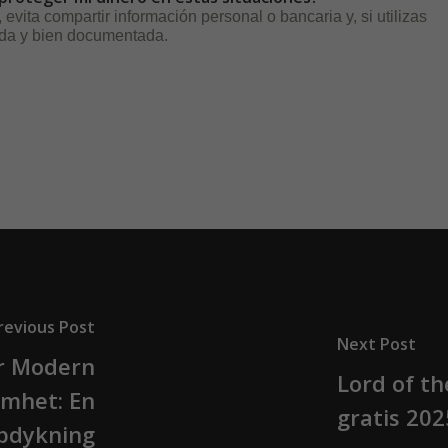
 evita compartir información personal o bancaria y, si utilizas
ada y bien documentada.
revious Post
Next Post
ör Modern
Lord of th
amhet: En
gratis 202
pdykning