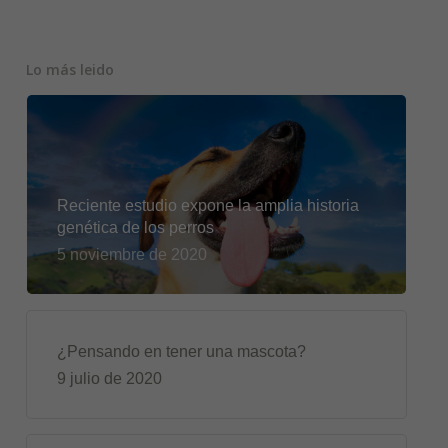
Lo más leido
Reciente estudio expone la amplia historia
genética de los perros
5 noviembre de 2020
¿Pensando en tener una mascota?
9 julio de 2020