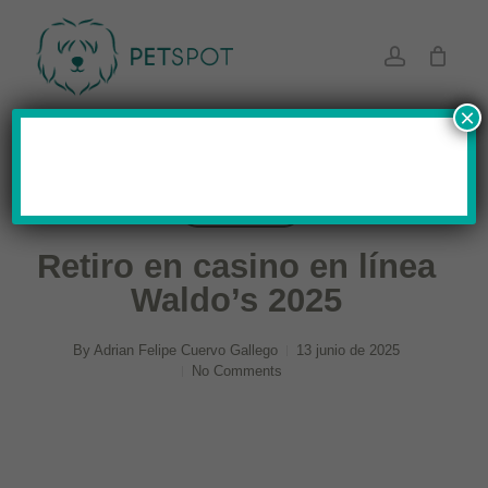
Skip
to
account
main
content
×
Sin categoría
Retiro en casino en línea
Waldo’s 2025
By
Adrian Felipe Cuervo Gallego
13 junio de 2025
No Comments