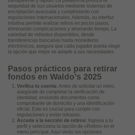
transparente y rápido. La plataforma prioriza la
seguridad de sus usuarios mediante sistemas de
encriptación avanzada y cumplimiento con
regulaciones internacionales. Además, su interfaz
intuitiva permite realizar retiros en pocos pasos,
eliminando complicaciones y ahorrando tiempo. La
variedad de métodos disponibles, desde
transferencias bancarias hasta monederos
electrónicos, asegura que cada jugador pueda elegir
la opción que mejor se adapte a sus necesidades.
Pasos prácticos para retirar
fondos en Waldo’s 2025
Verifica tu cuenta
: Antes de solicitar un retiro,
asegúrate de completar la verificación de
identidad, enviando documentos como
comprobante de domicilio y una identificación
oficial. Esto es crucial para cumplir con
regulaciones y evitar retrasos.
Accede a la sección de retiros
: Ingresa a tu
perfil y selecciona la opción de «Retiro» en el
menú principal. Aquí verás las opciones