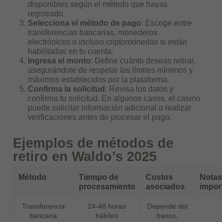
disponibles según el método que hayas
registrado.
Selecciona el método de pago
: Escoge entre
transferencias bancarias, monederos
electrónicos o incluso criptomonedas si están
habilitadas en tu cuenta.
Ingresa el monto
: Define cuánto deseas retirar,
asegurándote de respetar los límites mínimos y
máximos establecidos por la plataforma.
Confirma la solicitud
: Revisa los datos y
confirma tu solicitud. En algunos casos, el casino
puede solicitar información adicional o realizar
verificaciones antes de procesar el pago.
Ejemplos de métodos de
retiro en Waldo’s 2025
Método
Tiempo de
Costos
Notas
procesamiento
asociados
impor
Transferencia
24-48 horas
Depende del
bancaria
hábiles
banco,