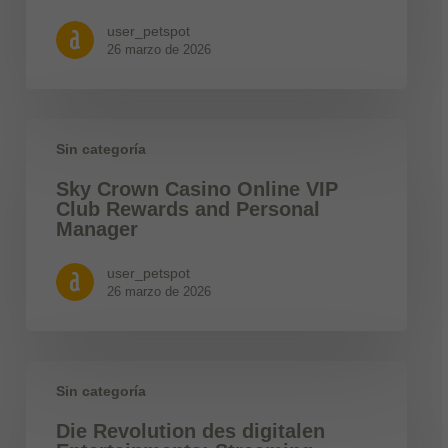
user_petspot
26 marzo de 2026
Sin categoría
Sky Crown Casino Online VIP
Club Rewards and Personal
Manager
user_petspot
26 marzo de 2026
Sin categoría
Die Revolution des digitalen