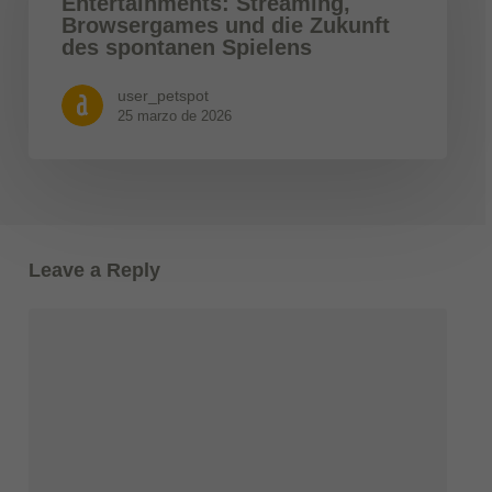
Entertainments: Streaming,
Browsergames und die Zukunft
des spontanen Spielens
user_petspot
25 marzo de 2026
Leave a Reply