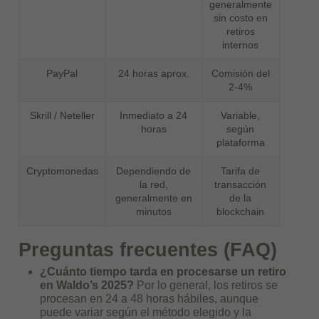
generalmente
sin costo en
retiros
internos
PayPal
24 horas aprox.
Comisión del
2-4%
Skrill / Neteller
Inmediato a 24
Variable,
horas
según
plataforma
Cryptomonedas
Dependiendo de
Tarifa de
la red,
transacción
generalmente en
de la
minutos
blockchain
Preguntas frecuentes (FAQ)
¿Cuánto tiempo tarda en procesarse un retiro
en Waldo’s 2025?
Por lo general, los retiros se
procesan en 24 a 48 horas hábiles, aunque
puede variar según el método elegido y la