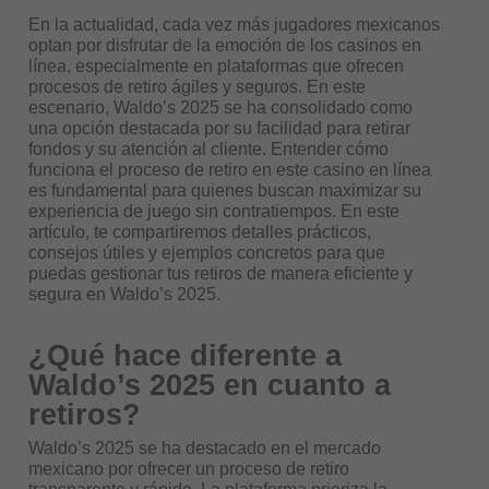
En la actualidad, cada vez más jugadores mexicanos
optan por disfrutar de la emoción de los casinos en
línea, especialmente en plataformas que ofrecen
procesos de retiro ágiles y seguros. En este
escenario, Waldo’s 2025 se ha consolidado como
una opción destacada por su facilidad para retirar
fondos y su atención al cliente. Entender cómo
funciona el proceso de retiro en este casino en línea
es fundamental para quienes buscan maximizar su
experiencia de juego sin contratiempos. En este
artículo, te compartiremos detalles prácticos,
consejos útiles y ejemplos concretos para que
puedas gestionar tus retiros de manera eficiente y
segura en Waldo’s 2025.
¿Qué hace diferente a
Waldo’s 2025 en cuanto a
retiros?
Waldo’s 2025 se ha destacado en el mercado
mexicano por ofrecer un proceso de retiro