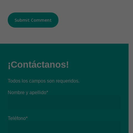
¡Contáctanos!
Todos los campos son requeridos.
Nombre y apellido*
Teléfono*