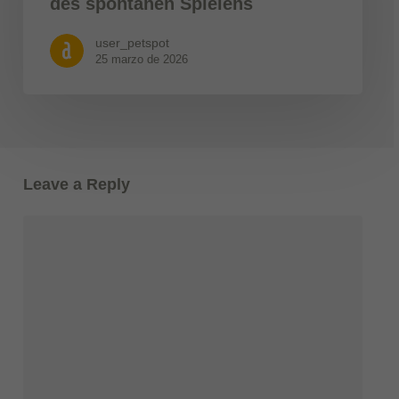
des spontanen Spielens
user_petspot
25 marzo de 2026
Leave a Reply