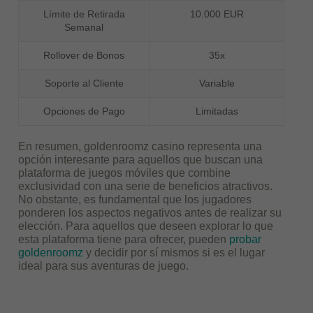
Límite de Retirada
10.000 EUR
Semanal
Rollover de Bonos
35x
Soporte al Cliente
Variable
Opciones de Pago
Limitadas
En resumen, goldenroomz casino representa una
opción interesante para aquellos que buscan una
plataforma de juegos móviles que combine
exclusividad con una serie de beneficios atractivos.
No obstante, es fundamental que los jugadores
ponderen los aspectos negativos antes de realizar su
elección. Para aquellos que deseen explorar lo que
esta plataforma tiene para ofrecer, pueden
probar
goldenroomz
y decidir por sí mismos si es el lugar
ideal para sus aventuras de juego.