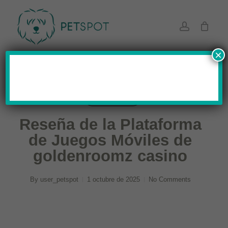
Skip
to
account
main
content
×
Sin categoría
Reseña de la Plataforma
de Juegos Móviles de
goldenroomz casino
By
user_petspot
1 octubre de 2025
No Comments