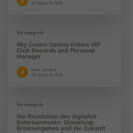
26 marzo de 2026
Sin categoría
Sky Crown Casino Online VIP
Club Rewards and Personal
Manager
user_petspot
26 marzo de 2026
Sin categoría
Die Revolution des digitalen
Entertainments: Streaming,
Browsergames und die Zukunft