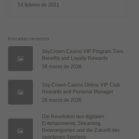
14 febrero de 2021
Entradas recientes
SkyCrown Casino VIP Program Tiers
Benefits and Loyalty Rewards
26 marzo de 2026
Sky Crown Casino Online VIP Club
Rewards and Personal Manager
26 marzo de 2026
Die Revolution des digitalen
Entertainments: Streaming,
Browsergames und die Zukunft des
spontanen Spielens