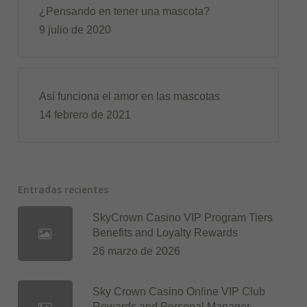
¿Pensando en tener una mascota?
9 julio de 2020
Así funciona el amor en las mascotas
14 febrero de 2021
Entradas recientes
SkyCrown Casino VIP Program Tiers
Benefits and Loyalty Rewards
26 marzo de 2026
Sky Crown Casino Online VIP Club
Rewards and Personal Manager