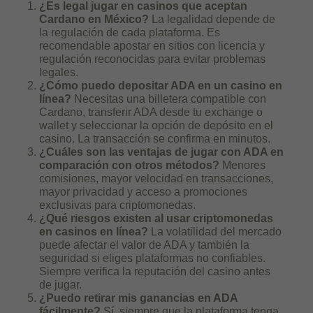
¿Es legal jugar en casinos que aceptan
Cardano en México?
La legalidad depende de
la regulación de cada plataforma. Es
recomendable apostar en sitios con licencia y
regulación reconocidas para evitar problemas
legales.
¿Cómo puedo depositar ADA en un casino en
línea?
Necesitas una billetera compatible con
Cardano, transferir ADA desde tu exchange o
wallet y seleccionar la opción de depósito en el
casino. La transacción se confirma en minutos.
¿Cuáles son las ventajas de jugar con ADA en
comparación con otros métodos?
Menores
comisiones, mayor velocidad en transacciones,
mayor privacidad y acceso a promociones
exclusivas para criptomonedas.
¿Qué riesgos existen al usar criptomonedas
en casinos en línea?
La volatilidad del mercado
puede afectar el valor de ADA y también la
seguridad si eliges plataformas no confiables.
Siempre verifica la reputación del casino antes
de jugar.
¿Puedo retirar mis ganancias en ADA
fácilmente?
Sí, siempre que la plataforma tenga