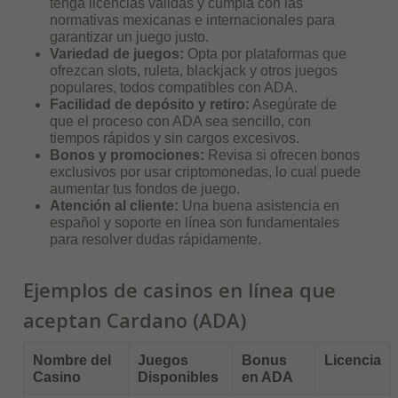
tenga licencias válidas y cumpla con las
normativas mexicanas e internacionales para
garantizar un juego justo.
Variedad de juegos:
Opta por plataformas que
ofrezcan slots, ruleta, blackjack y otros juegos
populares, todos compatibles con ADA.
Facilidad de depósito y retiro:
Asegúrate de
que el proceso con ADA sea sencillo, con
tiempos rápidos y sin cargos excesivos.
Bonos y promociones:
Revisa si ofrecen bonos
exclusivos por usar criptomonedas, lo cual puede
aumentar tus fondos de juego.
Atención al cliente:
Una buena asistencia en
español y soporte en línea son fundamentales
para resolver dudas rápidamente.
Ejemplos de casinos en línea que
aceptan Cardano (ADA)
Nombre del
Juegos
Bonus
Licencia
Casino
Disponibles
en ADA