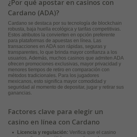
¿Por qué apostar en casinos con
Cardano (ADA)?
Cardano se destaca por su tecnología de blockchain
robusta, baja huella ecológica y tarifas competitivas.
Estos atributos la convierten en opción preferente
para plataformas de apuestas en línea. Las
transacciones en ADA son rápidas, seguras y
transparentes, lo que brinda mayor confianza a los
usuarios. Además, muchos casinos que admiten ADA
ofrecen promociones exclusivas, mayor privacidad y
menores tiempos de retiro en comparación con
métodos tradicionales. Para los jugadores
mexicanos, esto significa mayor comodidad y
seguridad al momento de depositar, jugar y retirar sus
ganancias.
Factores clave para elegir un
casino en línea con Cardano
Licencia y regulación:
Verifica que el casino