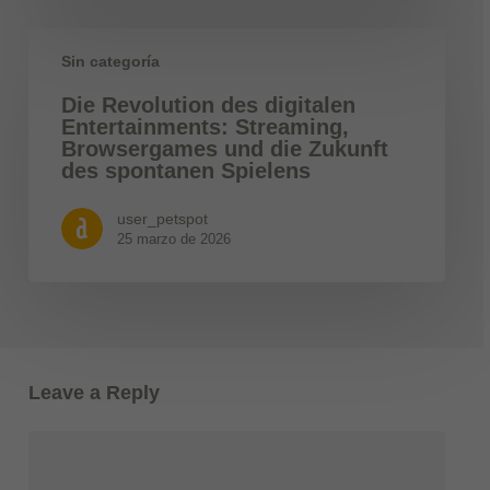
Sin categoría
Die Revolution des digitalen
Entertainments: Streaming,
Browsergames und die Zukunft
des spontanen Spielens
user_petspot
25 marzo de 2026
Leave a Reply