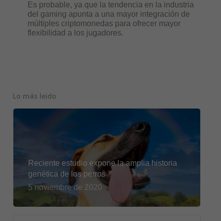
Es probable, ya que la tendencia en la industria
del gaming apunta a una mayor integración de
múltiples criptomonedas para ofrecer mayor
flexibilidad a los jugadores.
Lo más leido
Reciente estudio expone la amplia historia
genética de los perros
5 noviembre de 2020