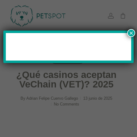
Skip
to
account
main
content
×
Sin categoría
¿Qué casinos aceptan
VeChain (VET)? 2025
By
Adrian Felipe Cuervo Gallego
13 junio de 2025
No Comments