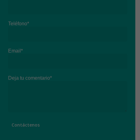
Teléfono*
Email*
Deja tu comentario*