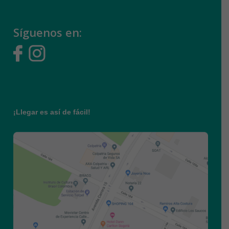
Síguenos en:
¡Llegar es así de fácil!