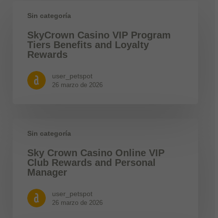
Sin categoría
SkyCrown Casino VIP Program
Tiers Benefits and Loyalty
Rewards
user_petspot
26 marzo de 2026
Sin categoría
Sky Crown Casino Online VIP
Club Rewards and Personal
Manager
user_petspot
26 marzo de 2026