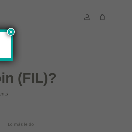
account
×
in (FIL)?
nts
Lo más leido