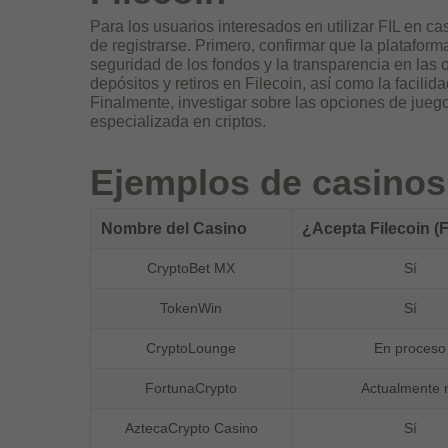
Para los usuarios interesados en utilizar FIL en ca
de registrarse. Primero, confirmar que la platafor
seguridad de los fondos y la transparencia en las 
depósitos y retiros en Filecoin, así como la facili
Finalmente, investigar sobre las opciones de jueg
especializada en criptos.
Ejemplos de casinos
Nombre del Casino
¿Acepta Filecoin (F
CryptoBet MX
Sí
TokenWin
Sí
CryptoLounge
En proceso
FortunaCrypto
Actualmente 
AztecaCrypto Casino
Sí