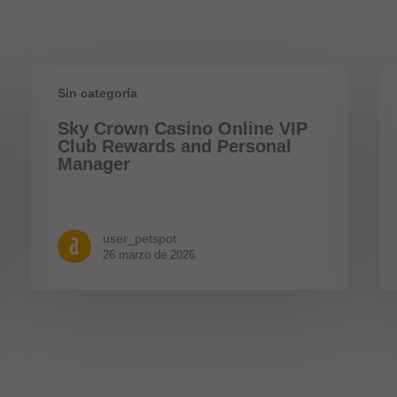
Sin categoría
Sky Crown Casino Online VIP
Club Rewards and Personal
Manager
user_petspot
26 marzo de 2026