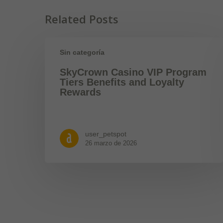
Related Posts
Sin categoría
SkyCrown Casino VIP Program
Tiers Benefits and Loyalty
Rewards
user_petspot
26 marzo de 2026