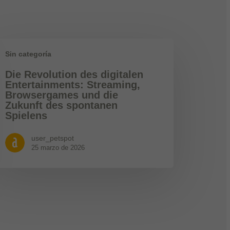
Sin categoría
Die Revolution des digitalen
Entertainments: Streaming,
Browsergames und die
Zukunft des spontanen
Spielens
user_petspot
25 marzo de 2026