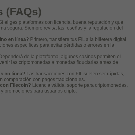
s (FAQs)
i eliges plataformas con licencia, buena reputación y que
rma segura. Siempre revisa las reseñas y la regulación del
no en línea?
Primero, transfiere tus FIL a la billetera digital
ciones específicas para evitar pérdidas o errores en la
ependerá de la plataforma; algunos casinos permiten el
nvertir las criptomonedas a monedas fiduciarias antes de
os en línea?
Las transacciones con FIL suelen ser rápidas,
n comparación con pagos tradicionales.
con Filecoin?
Licencia válida, soporte para criptomonedas,
y promociones para usuarios cripto.