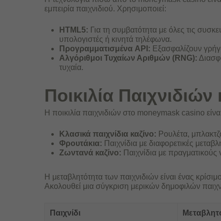
εμπειρία παιχνιδιού. Χρησιμοποιεί:
HTML5:
Για τη συμβατότητα με όλες τις συσκε
υπολογιστές ή κινητά τηλέφωνα.
Προγραμματισμένα API:
Εξασφαλίζουν γρήγο
Αλγόριθμοι Τυχαίων Αριθμών (RNG):
Διασφα
τυχαία.
Ποικιλία Παιχνιδιών
Η ποικιλία παιχνιδιών στο moneymask casino είνα
Κλασικά παιχνίδια καζίνο:
Ρουλέτα, μπλακτζά
Φρουτάκια:
Παιχνίδια με διαφορετικές μεταβ
Ζωντανά καζίνο:
Παιχνίδια με πραγματικούς ντ
Η μεταβλητότητα των παιχνιδιών είναι ένας κρίσι
Ακολουθεί μια σύγκριση μερικών δημοφιλών παιχν
Παιχνίδι
Μεταβλητ