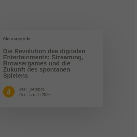
Sin categoría
Die Revolution des digitalen
Entertainments: Streaming,
Browsergames und die
Zukunft des spontanen
Spielens
user_petspot
25 marzo de 2026