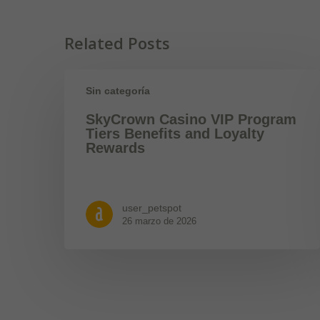
Related Posts
Sin categoría
SkyCrown Casino VIP Program
Tiers Benefits and Loyalty
Rewards
user_petspot
26 marzo de 2026