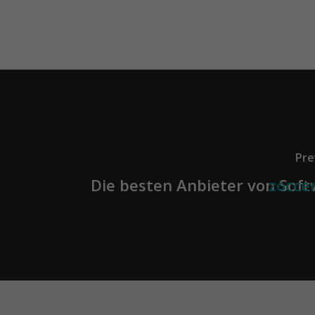
Pre
Die besten Anbieter von Sof
zocce