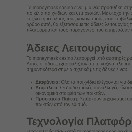
Το moneymask casino είναι μια νέα προσθήκη στην
ποικιλία παιχνιδιών και υπηρεσιών. Με στόχο την α
καζίνο τηρεί όλους τους κανονισμούς που επιβάλλ
άρθρο αυτό, θα εξετάσουμε τις άδειες λειτουργίας
πλατφόρμα και τους παράγοντες που επηρεάζουν τ
Άδειες Λειτουργίας
Το moneymask casino λειτουργεί υπό αυστηρές ρυθ
Αυτές οι άδειες εξασφαλίζουν ότι το καζίνο πληρο
σημαντικότερα σημεία σχετικά με τις άδειες είναι:
Διαφάνεια:
Όλα τα παιχνίδια ελέγχονται για δι
Ασφάλεια:
Οι διαδικτυακές συναλλαγές είναι
οικονομικά στοιχεία των παικτών.
Προστασία Παίκτη:
Υπάρχουν μηχανισμοί αυτ
παικτών από τον εθισμό.
Τεχνολογία Πλατφό
Η τεχνολογία πίσω από το moneymask casino είνα