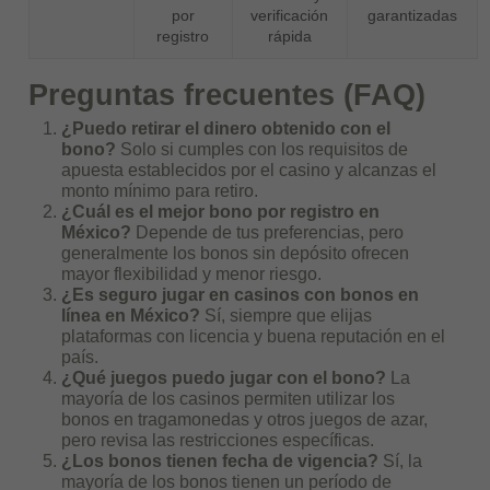
por
verificación
garantizadas
registro
rápida
Preguntas frecuentes (FAQ)
¿Puedo retirar el dinero obtenido con el
bono?
Solo si cumples con los requisitos de
apuesta establecidos por el casino y alcanzas el
monto mínimo para retiro.
¿Cuál es el mejor bono por registro en
México?
Depende de tus preferencias, pero
generalmente los bonos sin depósito ofrecen
mayor flexibilidad y menor riesgo.
¿Es seguro jugar en casinos con bonos en
línea en México?
Sí, siempre que elijas
plataformas con licencia y buena reputación en el
país.
¿Qué juegos puedo jugar con el bono?
La
mayoría de los casinos permiten utilizar los
bonos en tragamonedas y otros juegos de azar,
pero revisa las restricciones específicas.
¿Los bonos tienen fecha de vigencia?
Sí, la
mayoría de los bonos tienen un período de