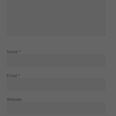
Name
*
Email
*
Website