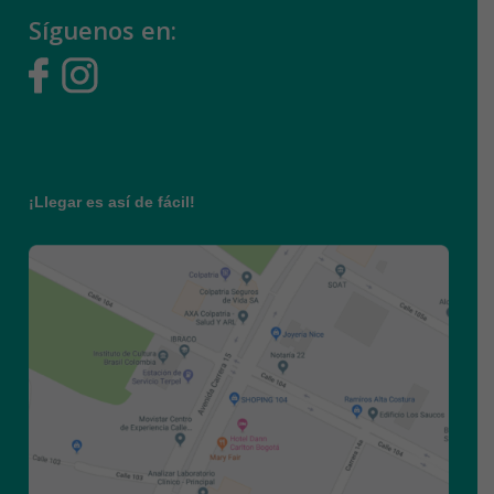
Síguenos en:
¡Llegar es así de fácil!