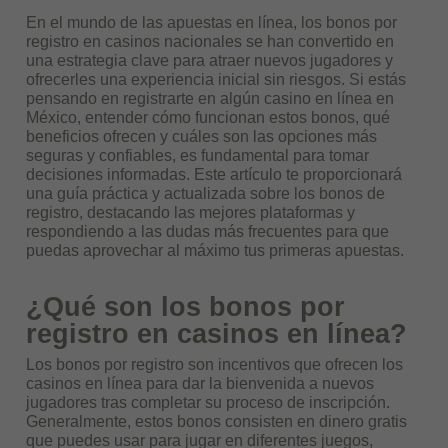
En el mundo de las apuestas en línea, los bonos por
registro en casinos nacionales se han convertido en
una estrategia clave para atraer nuevos jugadores y
ofrecerles una experiencia inicial sin riesgos. Si estás
pensando en registrarte en algún casino en línea en
México, entender cómo funcionan estos bonos, qué
beneficios ofrecen y cuáles son las opciones más
seguras y confiables, es fundamental para tomar
decisiones informadas. Este artículo te proporcionará
una guía práctica y actualizada sobre los bonos de
registro, destacando las mejores plataformas y
respondiendo a las dudas más frecuentes para que
puedas aprovechar al máximo tus primeras apuestas.
¿Qué son los bonos por
registro en casinos en línea?
Los bonos por registro son incentivos que ofrecen los
casinos en línea para dar la bienvenida a nuevos
jugadores tras completar su proceso de inscripción.
Generalmente, estos bonos consisten en dinero gratis
que puedes usar para jugar en diferentes juegos,