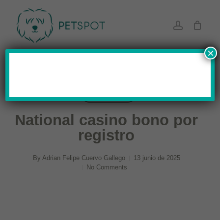
Skip
to
account
main
content
×
Sin categoría
National casino bono por
registro
By
Adrian Felipe Cuervo Gallego
13 junio de 2025
No Comments