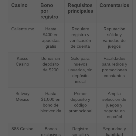
Casino
Bono
Requisitos
Comentarios
por
principales
registro
Caliente.mx
Hasta
Requiere
Reputación
$400 en
registro y
sólida y
apuestas
verificación
variedad de
gratis
de cuenta
juegos
Kassu
Bonos sin
Solo para
Facilidades
Casino
depósito
nuevos
para retiros y
de $200
usuarios, sin
promociones
depósito
constantes
inicial
Betway
Hasta
Primer
Amplia
México
$1,000 en
depósito y
selección de
bono de
código
juegos y
bienvenida
promocional
soporte en
español
888 Casino
Bonos
Registro
Seguridad y
exclusivos
sencillo y
fiabilidad