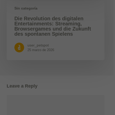
Sin categoría
Die Revolution des digitalen
Entertainments: Streaming,
Browsergames und die Zukunft
des spontanen Spielens
user_petspot
25 marzo de 2026
Leave a Reply