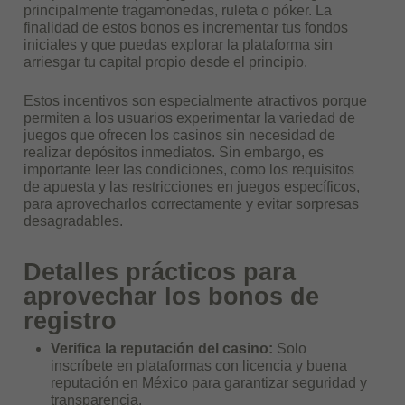
principalmente tragamonedas, ruleta o póker. La
finalidad de estos bonos es incrementar tus fondos
iniciales y que puedas explorar la plataforma sin
arriesgar tu capital propio desde el principio.
Estos incentivos son especialmente atractivos porque
permiten a los usuarios experimentar la variedad de
juegos que ofrecen los casinos sin necesidad de
realizar depósitos inmediatos. Sin embargo, es
importante leer las condiciones, como los requisitos
de apuesta y las restricciones en juegos específicos,
para aprovecharlos correctamente y evitar sorpresas
desagradables.
Detalles prácticos para
aprovechar los bonos de
registro
Verifica la reputación del casino:
Solo
inscríbete en plataformas con licencia y buena
reputación en México para garantizar seguridad y
transparencia.