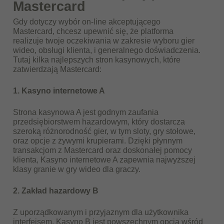
Mastercard
Gdy dotyczy wybór on-line akceptującego
Mastercard, chcesz upewnić się, że platforma
realizuje twoje oczekiwania w zakresie wyboru gier
wideo, obsługi klienta, i generalnego doświadczenia.
Tutaj kilka najlepszych stron kasynowych, które
zatwierdzają Mastercard:
1. Kasyno internetowe A
Strona kasynowa A jest godnym zaufania
przedsiębiorstwem hazardowym, który dostarcza
szeroką różnorodność gier, w tym sloty, gry stołowe,
oraz opcje z żywymi krupierami. Dzięki płynnym
transakcjom z Mastercard oraz doskonałej pomocy
klienta, Kasyno internetowe A zapewnia najwyższej
klasy granie w gry wideo dla graczy.
2. Zakład hazardowy B
Z uporządkowanym i przyjaznym dla użytkownika
interfejsem, Kasyno B jest powszechnym opcją wśród