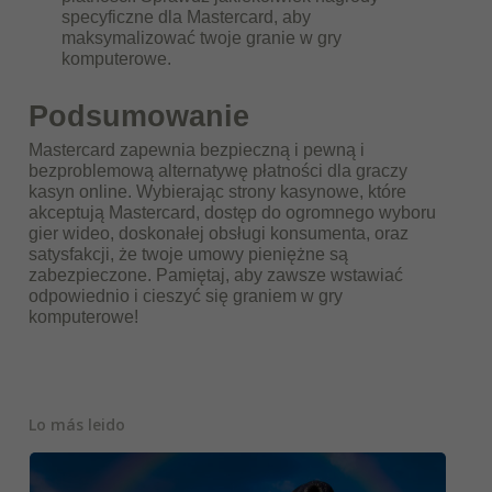
specyficzne dla Mastercard, aby
maksymalizować twoje granie w gry
komputerowe.
Podsumowanie
Mastercard zapewnia bezpieczną i pewną i
bezproblemową alternatywę płatności dla graczy
kasyn online. Wybierając strony kasynowe, które
akceptują Mastercard, dostęp do ogromnego wyboru
gier wideo, doskonałej obsługi konsumenta, oraz
satysfakcji, że twoje umowy pieniężne są
zabezpieczone. Pamiętaj, aby zawsze wstawiać
odpowiednio i cieszyć się graniem w gry
komputerowe!
Lo más leido