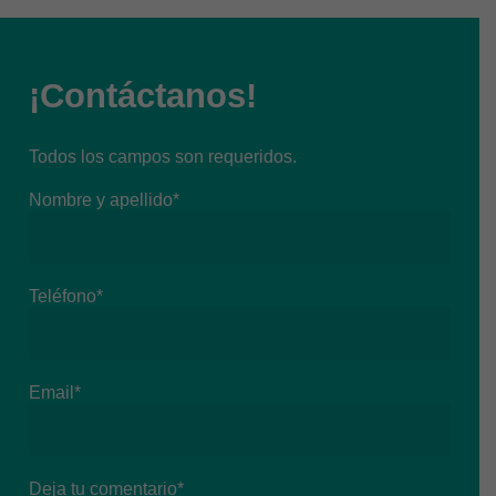
¡Contáctanos!
Todos los campos son requeridos.
Nombre y apellido*
Teléfono*
Email*
Deja tu comentario*