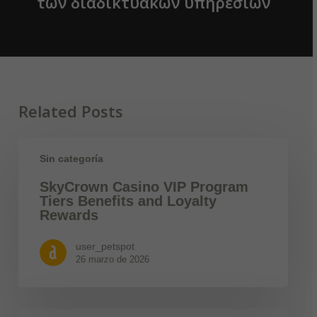
των διαδικτυακών υπηρεσιών
Related Posts
Sin categoría
SkyCrown Casino VIP Program
Tiers Benefits and Loyalty
Rewards
user_petspot
26 marzo de 2026