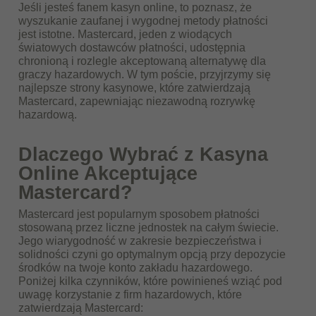
Jeśli jesteś fanem kasyn online, to poznasz, że
wyszukanie zaufanej i wygodnej metody płatności
jest istotne. Mastercard, jeden z wiodących
światowych dostawców płatności, udostępnia
chronioną i rozlegle akceptowaną alternatywę dla
graczy hazardowych. W tym poście, przyjrzymy się
najlepsze strony kasynowe, które zatwierdzają
Mastercard, zapewniając
niezawodną rozrywkę
hazardową.
Dlaczego Wybrać z Kasyna
Online Akceptujące
Mastercard?
Mastercard jest popularnym sposobem płatności
stosowaną przez liczne jednostek na całym świecie.
Jego wiarygodność w zakresie bezpieczeństwa i
solidności czyni go optymalnym opcją przy depozycie
środków na twoje konto zakładu hazardowego.
Poniżej kilka czynników, które powinieneś wziąć pod
uwagę korzystanie z firm hazardowych, które
zatwierdzają Mastercard: