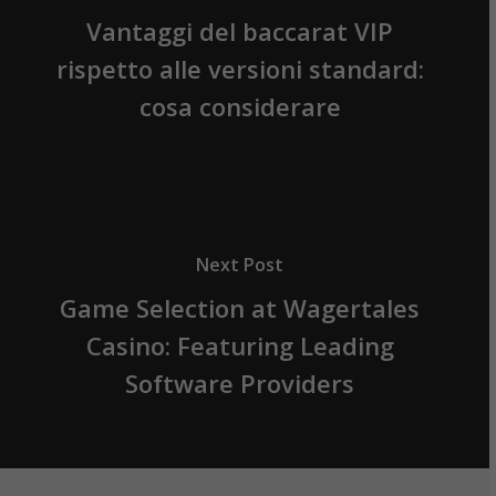
Vantaggi del baccarat VIP
rispetto alle versioni standard:
cosa considerare
Next Post
Game Selection at Wagertales
Casino: Featuring Leading
Software Providers