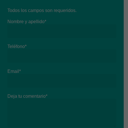
Todos los campos son requeridos.
Nombre y apellido*
Teléfono*
Email*
Deja tu comentario*