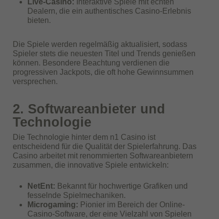
Live-Casino:
Interaktive Spiele mit echten
Dealern, die ein authentisches Casino-Erlebnis
bieten.
Die Spiele werden regelmäßig aktualisiert, sodass
Spieler stets die neuesten Titel und Trends genießen
können. Besondere Beachtung verdienen die
progressiven Jackpots, die oft hohe Gewinnsummen
versprechen.
2. Softwareanbieter und
Technologie
Die Technologie hinter dem n1 Casino ist
entscheidend für die Qualität der Spielerfahrung. Das
Casino arbeitet mit renommierten Softwareanbietern
zusammen, die innovative Spiele entwickeln:
NetEnt:
Bekannt für hochwertige Grafiken und
fesselnde Spielmechaniken.
Microgaming:
Pionier im Bereich der Online-
Casino-Software, der eine Vielzahl von Spielen