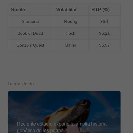
Spiele
Volatilität
RTP (%)
Starburst
Niedrig
96.1
Book of Dead
Hoch
96.21
Gonzo’s Quest
Mittler
95.97
Lo más leido
Reciente estudio expone la amplia historia
genética de los perros