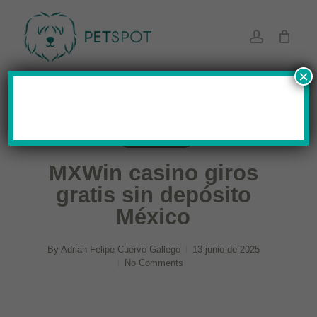
Skip
to
account
main
content
×
Sin categoría
MXWin casino giros
gratis sin depósito
México
By
Adrian Felipe Cuervo Gallego
13 junio de 2025
No Comments