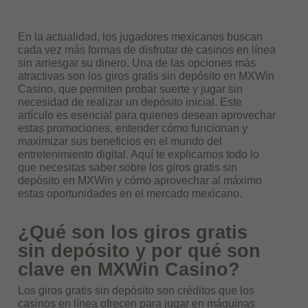
En la actualidad, los jugadores mexicanos buscan
cada vez más formas de disfrutar de casinos en línea
sin arriesgar su dinero. Una de las opciones más
atractivas son los giros gratis sin depósito en MXWin
Casino, que permiten probar suerte y jugar sin
necesidad de realizar un depósito inicial. Este
artículo es esencial para quienes desean aprovechar
estas promociones, entender cómo funcionan y
maximizar sus beneficios en el mundo del
entretenimiento digital. Aquí te explicamos todo lo
que necesitas saber sobre los giros gratis sin
depósito en MXWin y cómo aprovechar al máximo
estas oportunidades en el mercado mexicano.
¿Qué son los giros gratis
sin depósito y por qué son
clave en MXWin Casino?
Los giros gratis sin depósito son créditos que los
casinos en línea ofrecen para jugar en máquinas