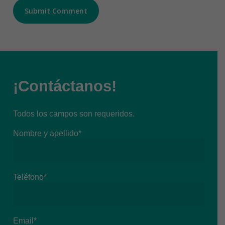
¡Contáctanos!
Todos los campos son requeridos.
Nombre y apellido*
Teléfono*
Email*