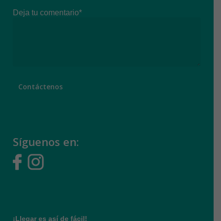
Deja tu comentario*
Síguenos en:
¡Llegar es así de fácil!