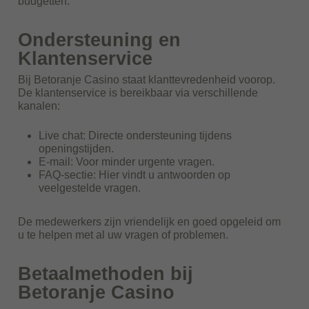
budgetten.
Ondersteuning en
Klantenservice
Bij Betoranje Casino staat klanttevredenheid voorop.
De klantenservice is bereikbaar via verschillende
kanalen:
Live chat: Directe ondersteuning tijdens
openingstijden.
E-mail: Voor minder urgente vragen.
FAQ-sectie: Hier vindt u antwoorden op
veelgestelde vragen.
De medewerkers zijn vriendelijk en goed opgeleid om
u te helpen met al uw vragen of problemen.
Betaalmethoden bij
Betoranje Casino