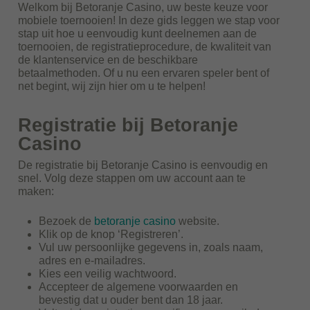
Welkom bij Betoranje Casino, uw beste keuze voor
mobiele toernooien! In deze gids leggen we stap voor
stap uit hoe u eenvoudig kunt deelnemen aan de
toernooien, de registratieprocedure, de kwaliteit van
de klantenservice en de beschikbare
betaalmethoden. Of u nu een ervaren speler bent of
net begint, wij zijn hier om u te helpen!
Registratie bij Betoranje
Casino
De registratie bij Betoranje Casino is eenvoudig en
snel. Volg deze stappen om uw account aan te
maken:
Bezoek de
betoranje casino
website.
Klik op de knop ‘Registreren’.
Vul uw persoonlijke gegevens in, zoals naam,
adres en e-mailadres.
Kies een veilig wachtwoord.
Accepteer de algemene voorwaarden en
bevestig dat u ouder bent dan 18 jaar.