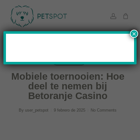
Skip
to
account
main
content
×
Sin categoría
Mobiele toernooien: Hoe
deel te nemen bij
Betoranje Casino
By
user_petspot
9 febrero de 2025
No Comments