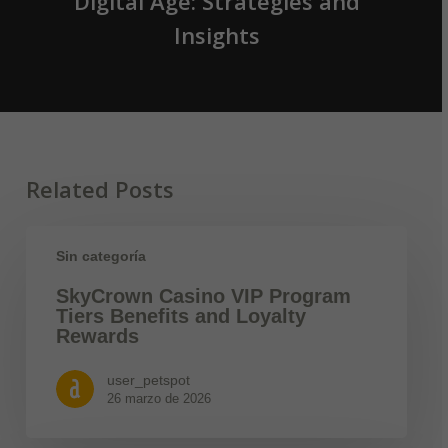
Digital Age: Strategies and
Insights
Related Posts
Sin categoría
SkyCrown Casino VIP Program
Tiers Benefits and Loyalty
Rewards
user_petspot
26 marzo de 2026