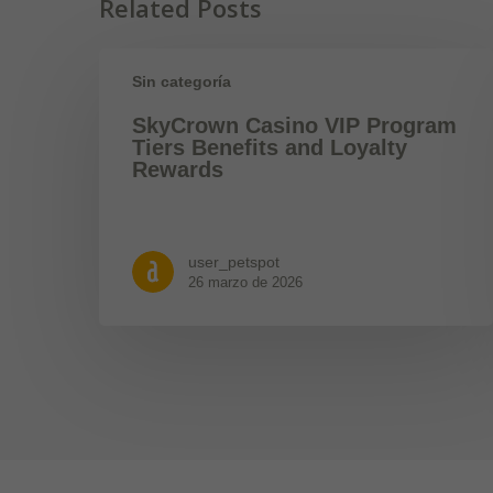
Related Posts
Sin categoría
SkyCrown Casino VIP Program
Tiers Benefits and Loyalty
Rewards
user_petspot
26 marzo de 2026