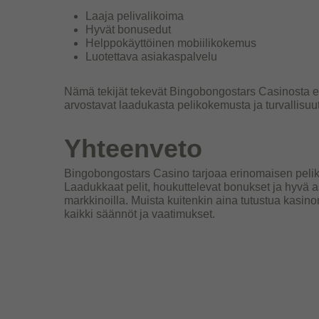
Laaja pelivalikoima
Hyvät bonusedut
Helppokäyttöinen mobiilikokemus
Luotettava asiakaspalvelu
Nämä tekijät tekevät Bingobongostars Casinosta er
arvostavat laadukasta pelikokemusta ja turvallisuut
Yhteenveto
Bingobongostars Casino tarjoaa erinomaisen pelikok
Laadukkaat pelit, houkuttelevat bonukset ja hyvä a
markkinoilla. Muista kuitenkin aina tutustua kasin
kaikki säännöt ja vaatimukset.