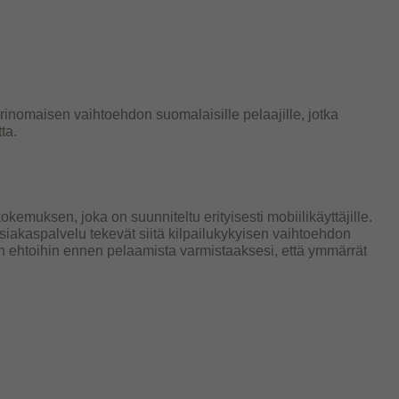
inomaisen vaihtoehdon suomalaisille pelaajille, jotka
ta.
emuksen, joka on suunniteltu erityisesti mobiilikäyttäjille.
siakaspalvelu tekevät siitä kilpailukykyisen vaihtoehdon
on ehtoihin ennen pelaamista varmistaaksesi, että ymmärrät