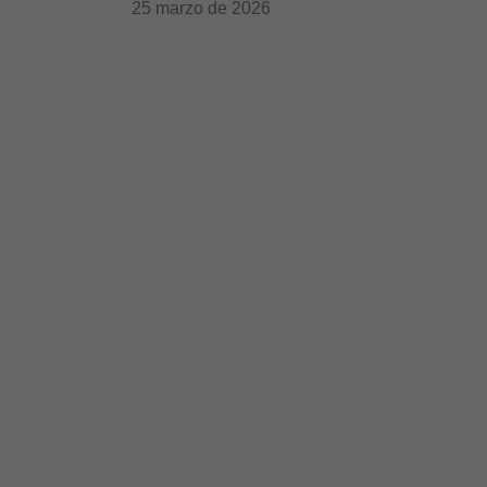
25 marzo de 2026