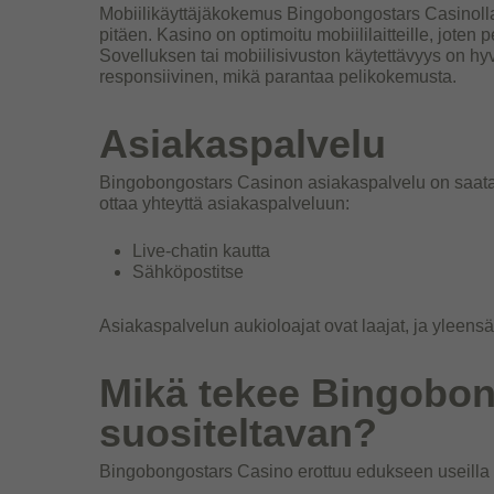
Mobiilikäyttäjäkokemus Bingobongostars Casinolla 
pitäen. Kasino on optimoitu mobiililaitteille, joten 
Sovelluksen tai mobiilisivuston käytettävyys on hyvä
responsiivinen, mikä parantaa pelikokemusta.
Asiakaspalvelu
Bingobongostars Casinon asiakaspalvelu on saatavil
ottaa yhteyttä asiakaspalveluun:
Live-chatin kautta
Sähköpostitse
Asiakaspalvelun aukioloajat ovat laajat, ja yleen
Mikä tekee Bingobon
suositeltavan?
Bingobongostars Casino erottuu edukseen useilla e