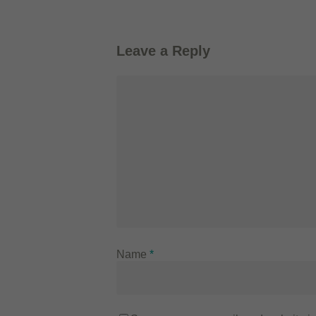
Leave a Reply
Name
*