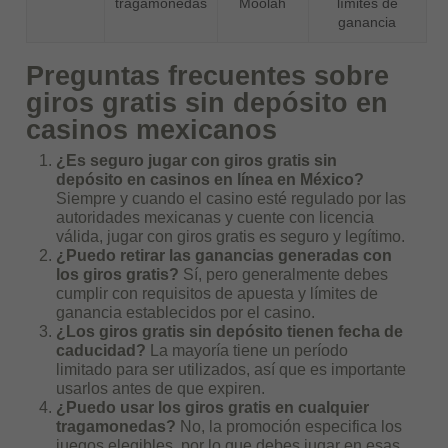
tragamonedas
Moolah
límites de
ganancia
Preguntas frecuentes sobre
giros gratis sin depósito en
casinos mexicanos
¿Es seguro jugar con giros gratis sin
depósito en casinos en línea en México?
Siempre y cuando el casino esté regulado por las
autoridades mexicanas y cuente con licencia
válida, jugar con giros gratis es seguro y legítimo.
¿Puedo retirar las ganancias generadas con
los giros gratis?
Sí, pero generalmente debes
cumplir con requisitos de apuesta y límites de
ganancia establecidos por el casino.
¿Los giros gratis sin depósito tienen fecha de
caducidad?
La mayoría tiene un período
limitado para ser utilizados, así que es importante
usarlos antes de que expiren.
¿Puedo usar los giros gratis en cualquier
tragamonedas?
No, la promoción especifica los
juegos elegibles, por lo que debes jugar en esas