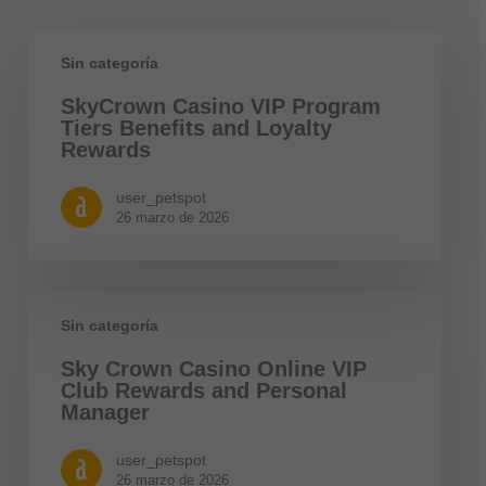
Sin categoría
SkyCrown Casino VIP Program
Tiers Benefits and Loyalty
Rewards
user_petspot
26 marzo de 2026
Sin categoría
Sky Crown Casino Online VIP
Club Rewards and Personal
Manager
user_petspot
26 marzo de 2026