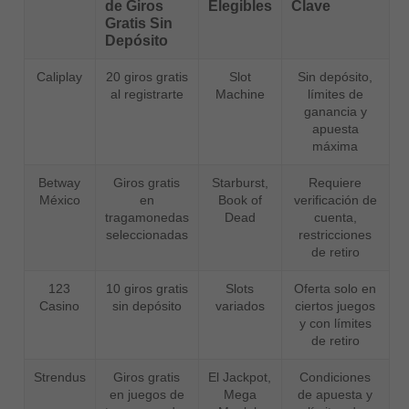
de Giros
Elegibles
Clave
Gratis Sin
Depósito
Caliplay
20 giros gratis
Slot
Sin depósito,
al registrarte
Machine
límites de
ganancia y
apuesta
máxima
Betway
Giros gratis
Starburst,
Requiere
México
en
Book of
verificación de
tragamonedas
Dead
cuenta,
seleccionadas
restricciones
de retiro
123
10 giros gratis
Slots
Oferta solo en
Casino
sin depósito
variados
ciertos juegos
y con límites
de retiro
Strendus
Giros gratis
El Jackpot,
Condiciones
en juegos de
Mega
de apuesta y