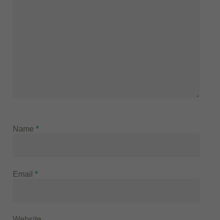
Name
*
Email
*
Website