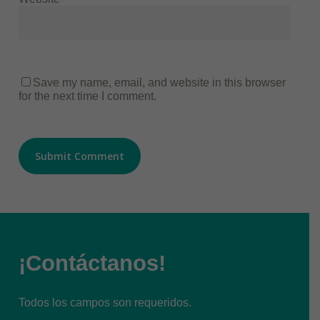
Save my name, email, and website in this browser
for the next time I comment.
¡Contáctanos!
Todos los campos son requeridos.