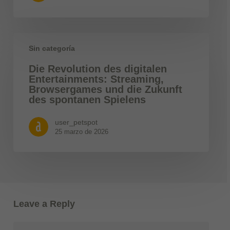
Sin categoría
Die Revolution des digitalen
Entertainments: Streaming,
Browsergames und die Zukunft
des spontanen Spielens
user_petspot
25 marzo de 2026
Leave a Reply