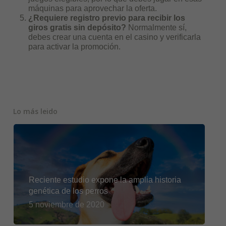
máquinas para aprovechar la oferta.
¿Requiere registro previo para recibir los
giros gratis sin depósito?
Normalmente sí,
debes crear una cuenta en el casino y verificarla
para activar la promoción.
Lo más leido
Reciente estudio expone la amplia historia
genética de los perros
5 noviembre de 2020