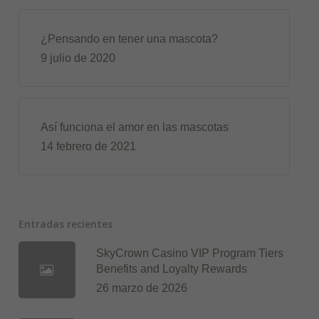
¿Pensando en tener una mascota?
9 julio de 2020
Así funciona el amor en las mascotas
14 febrero de 2021
Entradas recientes
SkyCrown Casino VIP Program Tiers
Benefits and Loyalty Rewards
26 marzo de 2026