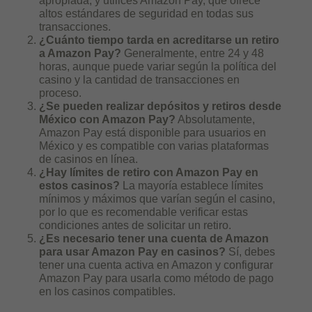
apropiada, y utilices Amazon Pay, que ofrece
altos estándares de seguridad en todas sus
transacciones.
¿Cuánto tiempo tarda en acreditarse un retiro
a Amazon Pay?
Generalmente, entre 24 y 48
horas, aunque puede variar según la política del
casino y la cantidad de transacciones en
proceso.
¿Se pueden realizar depósitos y retiros desde
México con Amazon Pay?
Absolutamente,
Amazon Pay está disponible para usuarios en
México y es compatible con varias plataformas
de casinos en línea.
¿Hay límites de retiro con Amazon Pay en
estos casinos?
La mayoría establece límites
mínimos y máximos que varían según el casino,
por lo que es recomendable verificar estas
condiciones antes de solicitar un retiro.
¿Es necesario tener una cuenta de Amazon
para usar Amazon Pay en casinos?
Sí, debes
tener una cuenta activa en Amazon y configurar
Amazon Pay para usarla como método de pago
en los casinos compatibles.