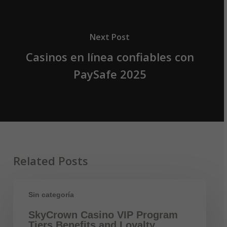
Next Post
Casinos en línea confiables con
PaySafe 2025
Related Posts
Sin categoría
SkyCrown Casino VIP Program
Tiers Benefits and Loyalty