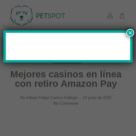
Skip
to
account
main
content
×
Sin categoría
Mejores casinos en línea
con retiro Amazon Pay
By
Adrian Felipe Cuervo Gallego
13 junio de 2025
No Comments