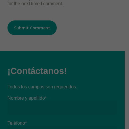
for the next time I comment.
¡Contáctanos!
Todos los campos son requeridos.
Nombre y apellido*
Teléfono*