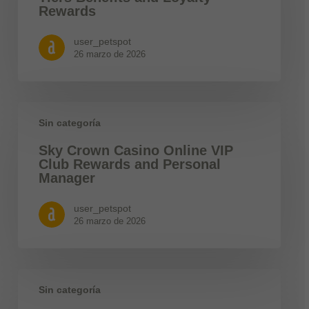
Rewards
user_petspot
26 marzo de 2026
Sin categoría
Sky Crown Casino Online VIP
Club Rewards and Personal
Manager
user_petspot
26 marzo de 2026
Sin categoría