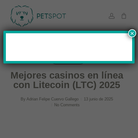
Skip
to
account
main
content
×
Sin categoría
Mejores casinos en línea
con Litecoin (LTC) 2025
By
Adrian Felipe Cuervo Gallego
13 junio de 2025
No Comments