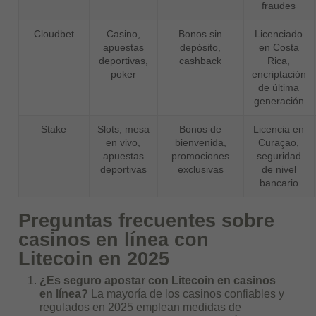
fraudes
Cloudbet
Casino,
Bonos sin
Licenciado
apuestas
depósito,
en Costa
deportivas,
cashback
Rica,
poker
encriptación
de última
generación
Stake
Slots, mesa
Bonos de
Licencia en
en vivo,
bienvenida,
Curaçao,
apuestas
promociones
seguridad
deportivas
exclusivas
de nivel
bancario
Preguntas frecuentes sobre
casinos en línea con
Litecoin en 2025
¿Es seguro apostar con Litecoin en casinos
en línea?
La mayoría de los casinos confiables y
regulados en 2025 emplean medidas de