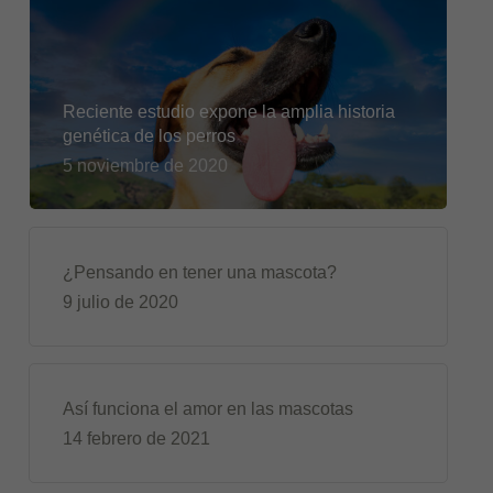
Reciente estudio expone la amplia historia
genética de los perros
5 noviembre de 2020
¿Pensando en tener una mascota?
9 julio de 2020
Así funciona el amor en las mascotas
14 febrero de 2021