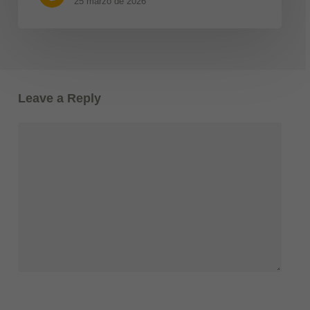
25 marzo de 2026
Leave a Reply