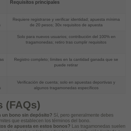
Requisitos principales
Requiere registrarse y verificar identidad; apuesta mínima
s
de 20 pesos; 30x requisitos de apuesta
Solo para nuevos usuarios; contribución del 100% en
tragamonedas; retiro tras cumplir requisitos
as
Registro completo; límites en la cantidad ganada que se
puede retirar
Verificación de cuenta; solo en apuestas deportivas y
s
algunos tragamonedas específicos
s (FAQs)
n un bono sin depósito?
Sí, pero generalmente debes
límites que establecen los términos del bono.
itos de apuesta en estos bonos?
Las tragamonedas suelen