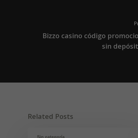
P
Bizzo casino código promoci
sin depósi
Related Posts
Sin categoría