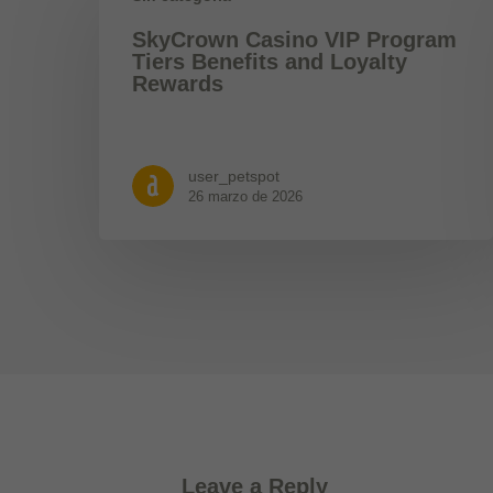
SkyCrown Casino VIP Program
Tiers Benefits and Loyalty
Rewards
user_petspot
26 marzo de 2026
Leave a Reply