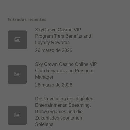
Entradas recientes
SkyCrown Casino VIP
Program Tiers Benefits and
Loyalty Rewards
26 marzo de 2026
Sky Crown Casino Online VIP
Club Rewards and Personal
Manager
26 marzo de 2026
Die Revolution des digitalen
Entertainments: Streaming,
Browsergames und die
Zukunft des spontanen
Spielens