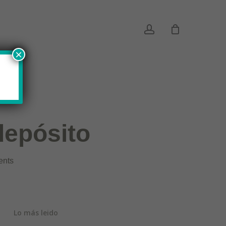
account
×
epósito
nts
Lo más leido