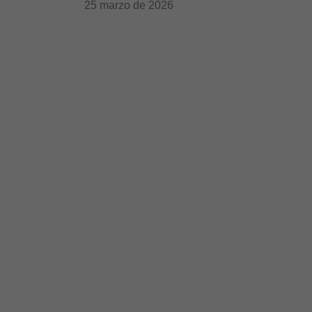
25 marzo de 2026