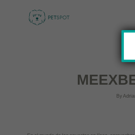
Skip
to
main
content
MEEXBET
By
Adria